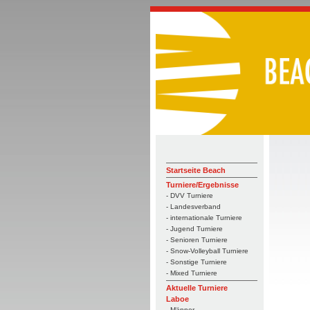
Startseite Beach
Turniere/Ergebnisse
- DVV Turniere
- Landesverband
- internationale Turniere
- Jugend Turniere
- Senioren Turniere
- Snow-Volleyball Turniere
- Sonstige Turniere
- Mixed Turniere
Aktuelle Turniere
Laboe
- Männer