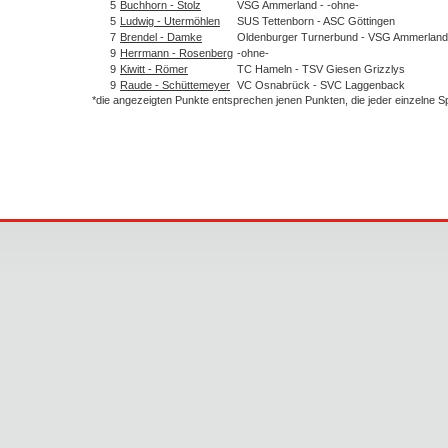
5
Buchhorn - Stolz
VSG Ammerland - -ohne-
5
Ludwig - Utermöhlen
SUS Tettenborn - ASC Göttingen
7
Brendel - Damke
Oldenburger Turnerbund - VSG Ammerland
9
Herrmann - Rosenberg
-ohne-
9
Kiwitt - Römer
TC Hameln - TSV Giesen Grizzlys
9
Raude - Schüttemeyer
VC Osnabrück - SVC Laggenback
*die angezeigten Punkte entsprechen jenen Punkten, die jeder einzelne 