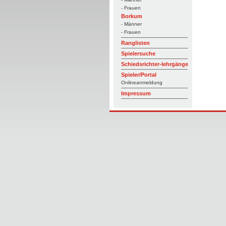
- Frauen
Borkum
- Männer
- Frauen
Ranglisten
Spielersuche
Schiedsrichter-lehrgänge
Spieler/Portal
Onlineanmeldung
Impressum