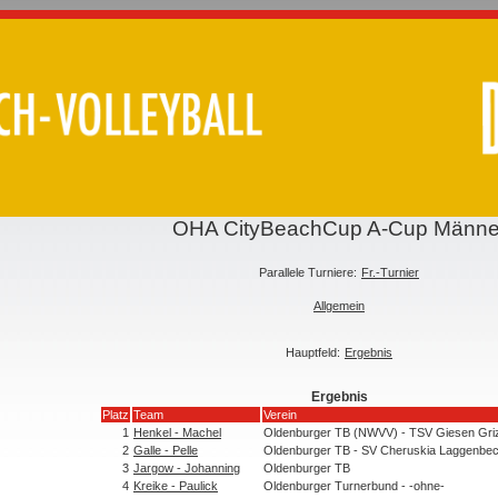
OHA CityBeachCup A-Cup Männe
Parallele Turniere:
Fr.-Turnier
Allgemein
Hauptfeld:
Ergebnis
Ergebnis
Platz
Team
Verein
1
Henkel - Machel
Oldenburger TB (NWVV) - TSV Giesen Gri
2
Galle - Pelle
Oldenburger TB - SV Cheruskia Laggenbec
3
Jargow - Johanning
Oldenburger TB
4
Kreike - Paulick
Oldenburger Turnerbund - -ohne-