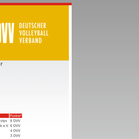
r
Punkte*
zzlys
8
DVV
k e.V.
6
DVV
4
DVV
3
DVV