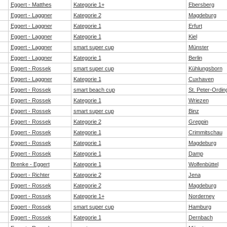
Eggert - Matthes
Kategorie 1+
Ebersberg
Eggert - Laggner
Kategorie 2
Magdeburg
Eggert - Laggner
Kategorie 1
Erfurt
Eggert - Laggner
Kategorie 1
Kiel
Eggert - Laggner
smart super cup
Münster
Eggert - Laggner
Kategorie 1
Berlin
Eggert - Rossek
smart super cup
Kühlungsborn
Eggert - Laggner
Kategorie 1
Cuxhaven
Eggert - Rossek
smart beach cup
St. Peter-Ordin
Eggert - Rossek
Kategorie 1
Wriezen
Eggert - Rossek
smart super cup
Binz
Eggert - Rossek
Kategorie 2
Greppin
Eggert - Rossek
Kategorie 1
Crimmitschau
Eggert - Rossek
Kategorie 1
Magdeburg
Eggert - Rossek
Kategorie 1
Damp
Brenke - Eggert
Kategorie 1
Wolfenbüttel
Eggert - Richter
Kategorie 2
Jena
Eggert - Rossek
Kategorie 2
Magdeburg
Eggert - Rossek
Kategorie 1+
Norderney
Eggert - Rossek
smart super cup
Hamburg
Eggert - Rossek
Kategorie 1
Dernbach