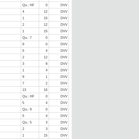
Qu.: HF
0
DVV
4
12
DVV
1
15
DVV
2
12
DVV
1
15
DVV
Qu.: 7
0
DVV
9
0
DVV
5
4
DVV
2
12
DVV
3
8
DVV
1
4
DVV
9
1
DVV
7
2
DVV
13
16
DVV
Qu.: HF
0
DVV
5
4
DVV
Qu.: 9
0
DVV
5
4
DVV
Qu.: 5
3
DVV
2
3
DVV
1
15
DVV