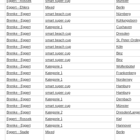
Eggert - Rossek
smart super cup
Münster
Eggert - Ehlers
Mixed
Berlin
Brenke - Eggert
smart beach cup
Nürnberg
Brenke - Eggert
smart super cup
Kühlungsborn
Brenke - Eggert
Kategorie 1
Cuxhaven
Brenke - Eggert
smart beach cup
Dresden
Brenke - Eggert
smart beach cup
St. Peter-Ordin
Brenke - Eggert
smart beach cup
Köln
Brenke - Eggert
smart super cup
Binz
Brenke - Eggert
smart super cup
Binz
Brenke - Eggert
Kategorie 1
Wolfenbüttel
Brenke - Eggert
Kategorie 1
Frankenberg
Brenke - Eggert
Kategorie 1
Norderney
Brenke - Eggert
smart super cup
Hamburg
Brenke - Eggert
smart super cup
Hamburg
Brenke - Eggert
Kategorie 1
Dernbach
Brenke - Eggert
smart super cup
Münster
Brenke - Eggert
Kategorie 2
Dresden/Lange
Eggert - Rossek
Kategorie 1
Kiel
Brenke - Eggert
Kategorie 1
Hannover
Eggert - Stadie
Mixed
Berlin