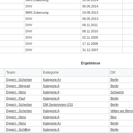
DVV
05.05.2014
BMS Zulassung
19.08.2013
DVV
06.05.2013
DVV
09.11.2011
DVV
08.11.2010
DVV
02.11.2009
DVV
17.11.2008
DVV
31.12.2007
Ergebnisse
Team
Kategorie
Ort
Eggert - Scherber
Kategorie A+
Berlin
Eggert - Wegrad
Kategorie A
Berlin
Eggert - Nimz
Kategorie A
Schwerin
Eggert - Paul
Kategorie A
Berlin
Eggert - Scherber
DM Seniorinnen-Ü31
Berlin
Eggert - Scherber
Kategorie A
Velten am Bern
Eggert - Nimz
Kategorie A
Binz
Eggert - Nimz
Kategorie A+
Berlin
Eggert - Schilling
Kategorie A
Berlin