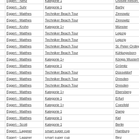
Eggert - Nimz
Kategorie 1
Ostsee Resort
Eggert - Suhr
Kategorie 1
Barby
Eggert - Matthes
Techniker Beach Tour
Zinnowitz
Eggert - Matthes
Techniker Beach Tour
Zinnowitz
Eggert - Krohn
Kategorie 1+
Münster
Eggert - Matthes
Techniker Beach Tour
Leipzig
Eggert - Matthes
Techniker Beach Tour
Leipzig
Eggert - Matthes
Techniker Beach Tour
St. Peter-Ordin
Eggert - Matthes
Techniker Beach Tour
Kühlungsborn
Eggert - Matthes
Kategorie 1+
Königs Wuster
Eggert - Matthes
Kategorie 1
Grömitz
Eggert - Matthes
Techniker Beach Tour
Düsseldorf
Eggert - Matthes
Techniker Beach Tour
Dresden
Eggert - Matthes
Techniker Beach Tour
Dresden
Eggert - Matthes
Kategorie 1+
Ebersberg
Eggert - Matthes
Kategorie 1
Erfurt
Eggert - Matthes
Kategorie 1+
Coesfeld
Eggert - Matthes
Kategorie 1
Damp
Eggert - Matthes
Kategorie 1
Kiel
Eggert - Scott
Kategorie 1
Berlin
Eggert - Laggner
smart super cup
Hamburg
Eggert - Laggner
smart super cup
Binz