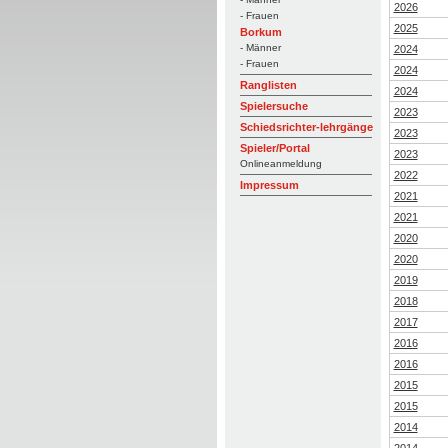
2026
- Frauen
2025
Borkum
- Männer
2024
- Frauen
2024
Ranglisten
2024
Spielersuche
2023
Schiedsrichter-lehrgänge
2023
Spieler/Portal
2023
Onlineanmeldung
2022
Impressum
2021
2021
2020
2020
2019
2018
2017
2016
2016
2015
2015
2014
2014