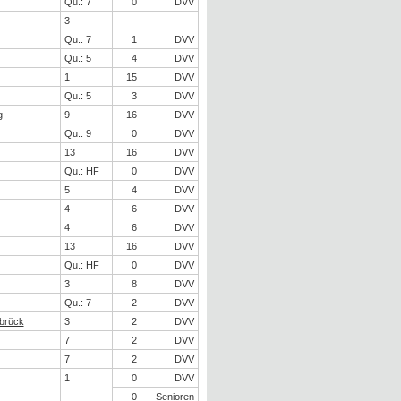
Qu.: 7
0
DVV
3
Qu.: 7
1
DVV
Qu.: 5
4
DVV
1
15
DVV
Qu.: 5
3
DVV
g
9
16
DVV
Qu.: 9
0
DVV
13
16
DVV
Qu.: HF
0
DVV
5
4
DVV
4
6
DVV
4
6
DVV
13
16
DVV
Qu.: HF
0
DVV
3
8
DVV
Qu.: 7
2
DVV
brück
3
2
DVV
7
2
DVV
7
2
DVV
1
0
DVV
0
Senioren