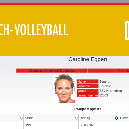
Caroline Eggert
Allgemeine Daten und Ergebnisse
Portrait
Name
Eggert
Vorname
Caroline
Verein
TSV Herrsching
Lizenznummer
52353
Ranglistenplätze
Serie
Bezug
Platz
DVV
03.08.2026