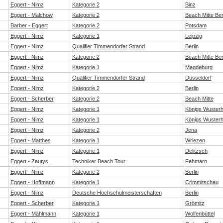
Eggert - Nimz
Kategorie 2
Binz
Eggert - Malchow
Kategorie 2
Beach Mitte Ber
Barber - Eggert
Kategorie 2
Potsdam
Eggert - Nimz
Kategorie 1
Leipzig
Eggert - Nimz
Qualifier Timmendorfer Strand
Berlin
Eggert - Nimz
Kategorie 2
Beach Mitte Ber
Eggert - Nimz
Kategorie 1
Magdeburg
Eggert - Nimz
Qualifier Timmendorfer Strand
Düsseldorf
Eggert - Nimz
Kategorie 2
Berlin
Eggert - Scherber
Kategorie 2
Beach Mitte
Eggert - Nimz
Kategorie 1
Königs Wuster
Eggert - Nimz
Kategorie 1
Königs Wuster
Eggert - Nimz
Kategorie 2
Jena
Eggert - Matthes
Kategorie 1
Wriezen
Eggert - Nimz
Kategorie 1
Delitzsch
Eggert - Zautys
Techniker Beach Tour
Fehmarn
Eggert - Nimz
Kategorie 2
Berlin
Eggert - Hoffmann
Kategorie 1
Crimmitschau
Eggert - Nimz
Deutsche Hochschulmeisterschaften
Berlin
Eggert - Scherber
Kategorie 1
Grömitz
Eggert - Mählmann
Kategorie 1
Wolfenbüttel