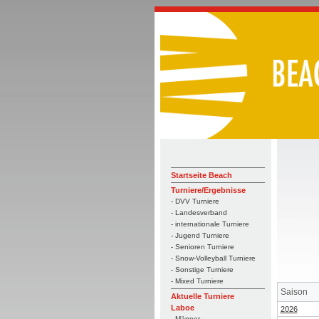
Startseite Beach
Turniere/Ergebnisse
- DVV Turniere
- Landesverband
- internationale Turniere
- Jugend Turniere
- Senioren Turniere
- Snow-Volleyball Turniere
- Sonstige Turniere
- Mixed Turniere
Saison
Aktuelle Turniere
Laboe
2026
- Männer