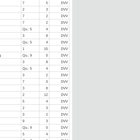
7
5
DVV
2
3
DVV
7
2
DVV
7
2
DVV
Qu.: 5
4
DVV
3
8
DVV
Qu.: 5
4
DVV
1
15
DVV
g
Qu.: 9
0
DVV
3
8
DVV
Qu.: 5
4
DVV
3
2
DVV
7
0
DVV
3
8
DVV
2
12
DVV
5
4
DVV
2
3
DVV
3
2
DVV
9
3
DVV
Qu.: 9
0
DVV
5
4
DVV