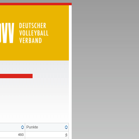
Punkte
493
6