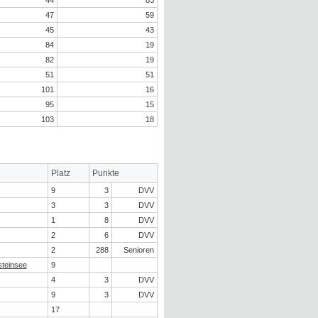
47
59
45
43
84
19
82
19
51
51
101
16
95
15
103
18
Platz
Punkte
9
3
DVV
3
3
DVV
1
8
DVV
2
6
DVV
2
288
Senioren
steinsee
9
4
3
DVV
9
3
DVV
17