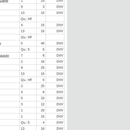
 Damp
1
25
DVV
9
3
DVV
13
15
DVV
Qu.: HF
4
15
DVV
13
15
DVV
Qu.: HF
g
5
40
DVV
Qu.: 5
6
DVV
hausen
7
8
DVV
2
16
DVV
9
25
DVV
13
15
DVV
Qu.: HF
0
DVV
2
25
DVV
4
8
DVV
5
10
DVV
3
12
DVV
1
20
DVV
1
15
DVV
Qu.: 5
4
DVV
13
16
DVV