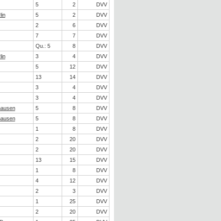
5
2
DVV
lin
5
2
DVV
2
6
DVV
7
7
DVV
Qu.: 5
8
DVV
lin
3
4
DVV
5
12
DVV
13
14
DVV
3
4
DVV
3
4
DVV
hausen
5
8
DVV
hausen
5
8
DVV
1
8
DVV
2
20
DVV
2
20
DVV
13
15
DVV
1
8
DVV
4
12
DVV
2
3
DVV
1
25
DVV
2
20
DVV