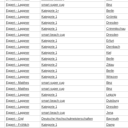
Eggert - Laggner
smart super cup
Binz
Eggert - Laggner
Kategorie 1+
Berlin
Eggert - Laggner
Kategorie 1
Grömitz
Eggert - Laggner
Kategorie 1
Dresden
Eggert - Laggner
Kategorie 1
Crimmitschau
Eggert - Laggner
smart beach cup
Dresden
Eggert - Laggner
Kategorie 1
Erfurt
Eggert - Laggner
Kategorie 1
Dernbach
Eggert - Laggner
Kategorie 1
Kiel
Eggert - Laggner
Kategorie 1
Berlin
Eggert - Laggner
Kategorie 2
Zittau
Eggert - Laggner
Kategorie 1
Berlin
Eggert - Laggner
Kategorie 1
Wriezen
Eggert - Matthes
smart super cup
Binz
Eggert - Matthes
smart super cup
Binz
Eggert - Laggner
Kategorie 1
Leipzig
Eggert - Laggner
smart beach cup
Duisburg
Eggert - Laggner
Kategorie 1
Dresden
Eggert - Laggner
smart beach cup
Jena
Eggert - Gigl
Deutsche Hochschulmeisterschaften
Bayreuth
Eggert - Fröhlich
Kategorie 1
Damp