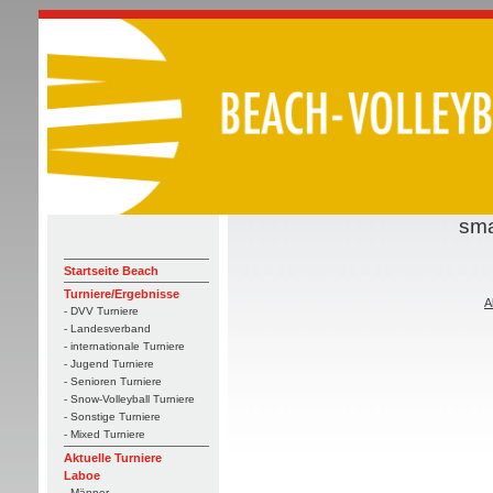
sma
Startseite Beach
Turniere/Ergebnisse
A
- DVV Turniere
- Landesverband
- internationale Turniere
- Jugend Turniere
- Senioren Turniere
- Snow-Volleyball Turniere
- Sonstige Turniere
- Mixed Turniere
Aktuelle Turniere
Laboe
- Männer