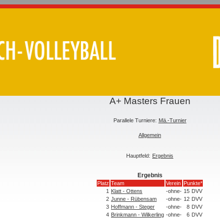
A+ Masters Frauen
Parallele Turniere:
Mä.-Turnier
Allgemein
Hauptfeld:
Ergebnis
Ergebnis
Platz
Team
Verein
Punkte*
1
Klatt - Ottens
-ohne-
15
DVV
2
Junne - Rübensam
-ohne-
12
DVV
3
Hoffmann - Steger
-ohne-
8
DVV
4
Brinkmann - Wilkerling
-ohne-
6
DVV