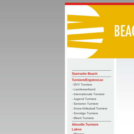
Startseite Beach
Turniere/Ergebnisse
- DVV Turniere
- Landesverband
- internationale Turniere
- Jugend Turniere
- Senioren Turniere
- Snow-Volleyball Turniere
- Sonstige Turniere
- Mixed Turniere
Aktuelle Turniere
Laboe
- Männer