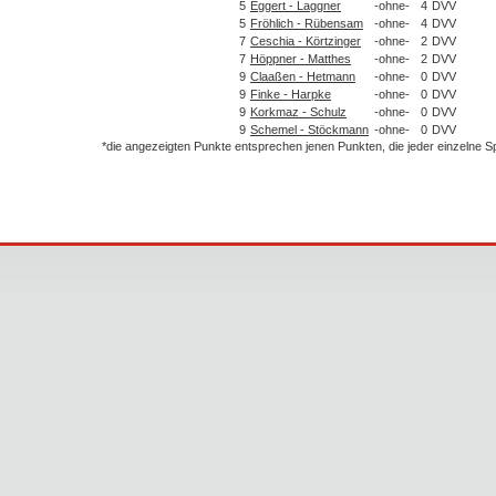
5
Eggert - Laggner
-ohne-
4
DVV
5
Fröhlich - Rübensam
-ohne-
4
DVV
7
Ceschia - Körtzinger
-ohne-
2
DVV
7
Höppner - Matthes
-ohne-
2
DVV
9
Claaßen - Hetmann
-ohne-
0
DVV
9
Finke - Harpke
-ohne-
0
DVV
9
Korkmaz - Schulz
-ohne-
0
DVV
9
Schemel - Stöckmann
-ohne-
0
DVV
*die angezeigten Punkte entsprechen jenen Punkten, die jeder einzelne 