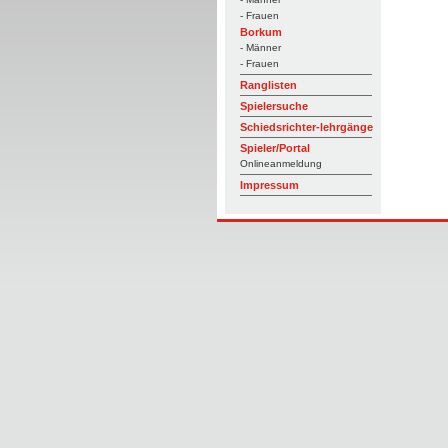
- Frauen
Borkum
- Männer
- Frauen
Ranglisten
Spielersuche
Schiedsrichter-lehrgänge
Spieler/Portal
Onlineanmeldung
Impressum