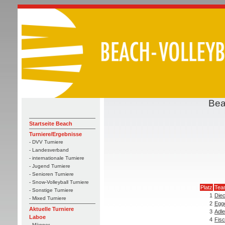
Bea
Startseite Beach
Turniere/Ergebnisse
- DVV Turniere
- Landesverband
- internationale Turniere
- Jugend Turniere
- Senioren Turniere
- Snow-Volleyball Turniere
Platz
Tea
- Sonstige Turniere
1
Die
- Mixed Turniere
2
Egge
Aktuelle Turniere
3
Adle
Laboe
4
Fisc
- Männer