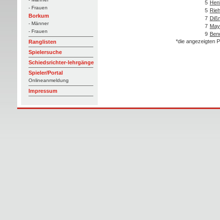
5
Hen
- Frauen
5
Rie
Borkum
7
Diß
- Männer
7
May
- Frauen
9
Ben
*die angezeigten P
Ranglisten
Spielersuche
Schiedsrichter-lehrgänge
Spieler/Portal
Onlineanmeldung
Impressum