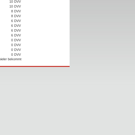
10
DVV
10
DVV
8
DVV
8
DVV
6
DVV
6
DVV
6
DVV
6
DVV
0
DVV
0
DVV
0
DVV
0
DVV
Spieler bekommt