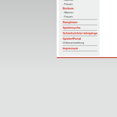
- Frauen
Borkum
- Männer
- Frauen
Ranglisten
Spielersuche
Schiedsrichter-lehrgänge
Spieler/Portal
Onlineanmeldung
Impressum