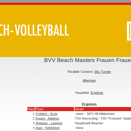
BVV Beach Masters Frauen Frau
Parallele Turniere:
Mä.-Turnier
Allgemein
Hauptfeld:
Ergebnis
Ergebnis
Platz
Team
Verein
1
Fröhlich - Scott
-ohne- - MTV 48 Hildesheim
2
Eggert - Matthes
TSV Herrsching - TSV "Frohsinn" Seife
3
Höppner - Laggner
Hauptstadt Beacher
4
Auer - Keferloher
-ohne-