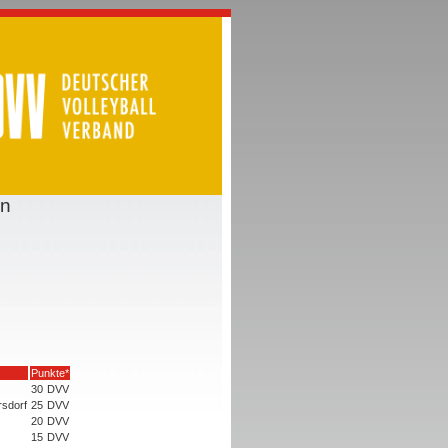
en
Punkte*
30
DVV
rsdorf
25
DVV
20
DVV
15
DVV