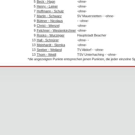
5
Beck - Hagn
-ohne-
5
Henry - Leiner
-ohne-
7
Hoffmann - Schulz
-ohne-
7
Martin - Schwarz
SV Mauerstetten - -ohne-
9
Büttner - Nicolaus
- -ohne-
9
Christ - Wenzel
-ohne-
9
Felchner - Westenkirchner
-ohne-
9
Rosko - Wurzinger
Hauptstadt Beacher
13
Hall - Schnürer
-ohne- -
13
Meinhardt - Slomka
-ohne-
13
Seeber - Weiland
TV Altdorf - -ohne-
13
Thom - Weidl
TSV Unterhaching - -ohne-
*die angezeigten Punkte entsprechen jenen Punkten, die jeder einzelne 