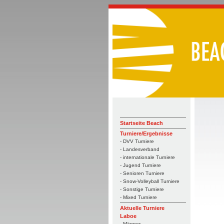
Startseite Beach
Turniere/Ergebnisse
- DVV Turniere
- Landesverband
- internationale Turniere
- Jugend Turniere
- Senioren Turniere
- Snow-Volleyball Turniere
- Sonstige Turniere
- Mixed Turniere
Aktuelle Turniere
Laboe
- Männer