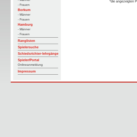
*die angezeigten P
- Frauen
Borkum
- Männer
- Frauen
Hamburg
- Männer
- Frauen
Ranglisten
Spielersuche
Schiedsrichter-lehrgänge
Spieler/Portal
Onlineanmeldung
Impressum