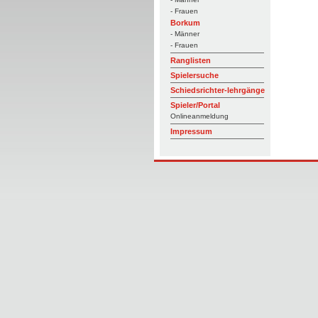
- Frauen
Borkum
- Männer
- Frauen
Ranglisten
Spielersuche
Schiedsrichter-lehrgänge
Spieler/Portal
Onlineanmeldung
Impressum