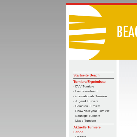
Startseite Beach
Turniere/Ergebnisse
- DVV Turniere
- Landesverband
- internationale Turniere
- Jugend Turniere
- Senioren Turniere
- Snow-Volleyball Turniere
- Sonstige Turniere
- Mixed Turniere
Aktuelle Turniere
Laboe
- Männer