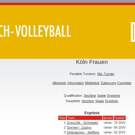
Köln Frauen
Parallele Turniere:
Mä.-Turnier
Allgemein
Information
Meldeliste
Zulassung
Courtplan
Qualifikation:
Setzliste
Spiele
Ergebnis
Hauptfeld:
Setzliste
Spiele
Ergebnis
Ergebnis
Platz
Team
Verein
Punkte*
1
Greschik - Schneider
-ohne-
75
DVV
2
Gernert - Zautys
-ohne-
64
DVV
3
Dinkelacker - Steffens
-ohne-
52
DVV