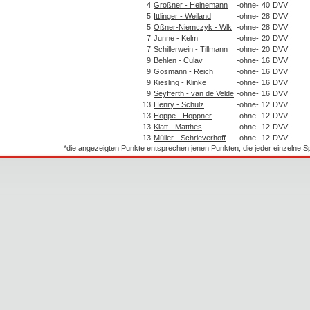
4
Großner - Heinemann
-ohne-
40
DVV
5
Ittlinger - Weiland
-ohne-
28
DVV
5
Oßner-Niemczyk - Wlk
-ohne-
28
DVV
7
Junne - Kelm
-ohne-
20
DVV
7
Schillerwein - Tillmann
-ohne-
20
DVV
9
Behlen - Culav
-ohne-
16
DVV
9
Gosmann - Reich
-ohne-
16
DVV
9
Kiesling - Klinke
-ohne-
16
DVV
9
Seyfferth - van de Velde
-ohne-
16
DVV
13
Henry - Schulz
-ohne-
12
DVV
13
Hoppe - Höppner
-ohne-
12
DVV
13
Klatt - Matthes
-ohne-
12
DVV
13
Müller - Schrieverhoff
-ohne-
12
DVV
*die angezeigten Punkte entsprechen jenen Punkten, die jeder einzelne 