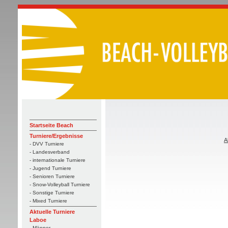
Startseite Beach
Turniere/Ergebnisse
A
- DVV Turniere
- Landesverband
- internationale Turniere
- Jugend Turniere
- Senioren Turniere
- Snow-Volleyball Turniere
- Sonstige Turniere
- Mixed Turniere
Aktuelle Turniere
Laboe
- Männer