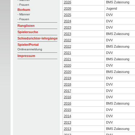
2026
BMS Zulassung
- Frauen
2026
Jugend
Borkum
- Männer
2025
DVV
- Frauen
2024
DVV
Ranglisten
2023
DVV
Spielersuche
2023
BMS Zulassung
Schiedsrichter-lehrgänge
2022
DVV
Spieler/Portal
2022
BMS Zulassung
Onlineanmeldung
2021
DVV
Impressum
2021
BMS Zulassung
2020
DVV
2020
BMS Zulassung
2019
DVV
2018
DVV
2017
DVV
2016
DVV
2016
BMS Zulassung
2015
DVV
2014
DVV
2013
DVV
2013
BMS Zulassung
2012
DVV