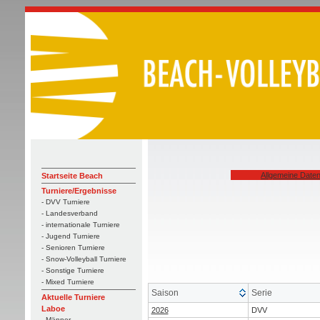
Allgemeine Date
Startseite Beach
Turniere/Ergebnisse
- DVV Turniere
- Landesverband
- internationale Turniere
- Jugend Turniere
- Senioren Turniere
- Snow-Volleyball Turniere
- Sonstige Turniere
- Mixed Turniere
Saison
Serie
Aktuelle Turniere
Laboe
2026
DVV
- Männer