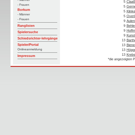
5
Claaß
- Frauen
5
Gerner
Borkum
5
Klink
- Männer
5
Overl
- Frauen
9
Aulen
9
Behle
Ranglisten
9
Hoffm
Spielersuche
9
Kunst
Schiedsrichter-lehrgänge
13
Barth
Spieler/Portal
13
Biene
Onlineanmeldung
13
Höppn
13
Krebs
Impressum
*die angezeigten P