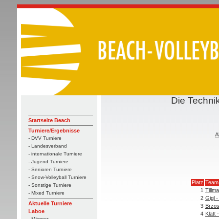
Die Technik
Startseite Beach
Turniere/Ergebnisse
A
- DVV Turniere
- Landesverband
- internationale Turniere
- Jugend Turniere
- Senioren Turniere
- Snow-Volleyball Turniere
Platz
Team
- Sonstige Turniere
1
Tillm
- Mixed Turniere
2
Gigl 
Aktuelle Turniere
3
Brzo
Laboe
4
Klatt 
- Männer