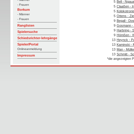
5
Bell - Nga
- Frauen
5
Claaßen - I
Borkum
5
Kolokotroni
- Männer
5
Ottens - Zi
- Frauen
9
Begall - Do
9
Gosmann - 
Ranglisten
9
Harbring - 
Spielersuche
9
Hömßen - W
Schiedsrichter-lehrgänge
13
Heynck - P
Spieler/Portal
13
Kaminski - 
Onlineanmeldung
13
Man - Mülle
13
Schmitt - S
Impressum
*die angezeigten P