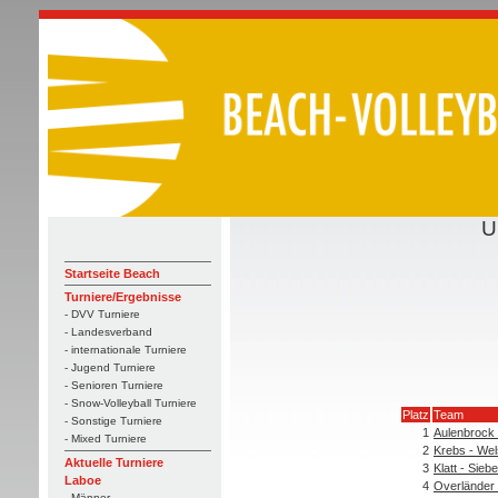
U
Startseite Beach
Turniere/Ergebnisse
- DVV Turniere
- Landesverband
- internationale Turniere
- Jugend Turniere
- Senioren Turniere
- Snow-Volleyball Turniere
Platz
Team
- Sonstige Turniere
1
Aulenbrock 
- Mixed Turniere
2
Krebs - We
Aktuelle Turniere
3
Klatt - Siebe
Laboe
4
Overländer 
- Männer