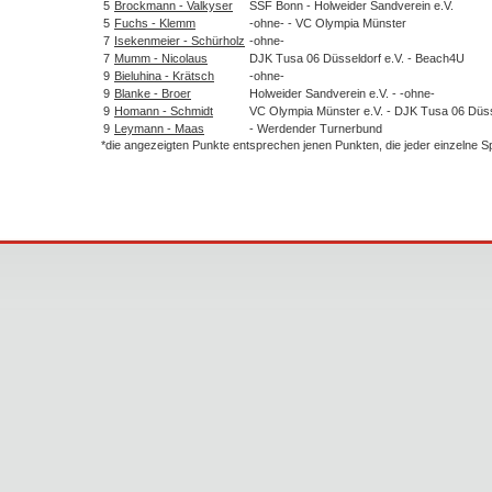
5
Brockmann - Valkyser
SSF Bonn - Holweider Sandverein e.V.
5
Fuchs - Klemm
-ohne- - VC Olympia Münster
7
Isekenmeier - Schürholz
-ohne-
7
Mumm - Nicolaus
DJK Tusa 06 Düsseldorf e.V. - Beach4U
9
Bieluhina - Krätsch
-ohne-
9
Blanke - Broer
Holweider Sandverein e.V. - -ohne-
9
Homann - Schmidt
VC Olympia Münster e.V. - DJK Tusa 06 Düss
9
Leymann - Maas
- Werdender Turnerbund
*die angezeigten Punkte entsprechen jenen Punkten, die jeder einzelne 