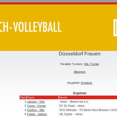
Düsseldorf Frauen
Parallele Turniere:
Mä.-Turnier
Allgemein
Hauptfeld:
Ergebnis
Ergebnis
Platz
Team
Verein
1
Jansen - Tefs
-ohne- - Beach me e.V.
2
Camp - Ferger
FC St. Pauli - -ohne-
3
Dreßen - Milz
VCO Münster - TV Eiche Horn Bremen / VCO
4
Fabek - Siebert
VfL Oythe - -ohne-