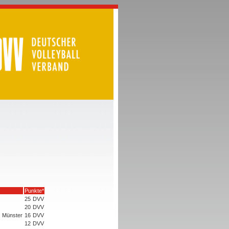
Punkte*
25
DVV
20
DVV
 Münster
16
DVV
12
DVV