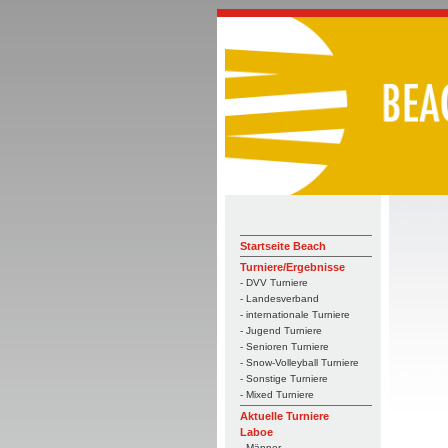
Startseite Beach
Turniere/Ergebnisse
- DVV Turniere
- Landesverband
- internationale Turniere
- Jugend Turniere
- Senioren Turniere
- Snow-Volleyball Turniere
- Sonstige Turniere
- Mixed Turniere
Aktuelle Turniere
Laboe
- Männer