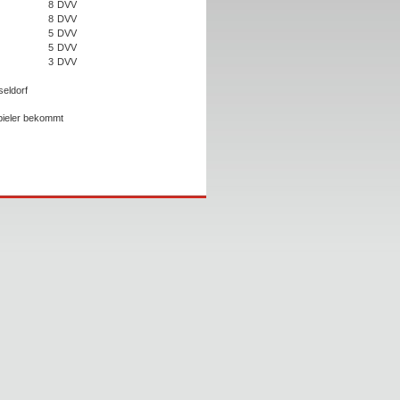
8
DVV
8
DVV
5
DVV
5
DVV
3
DVV
eldorf
Spieler bekommt