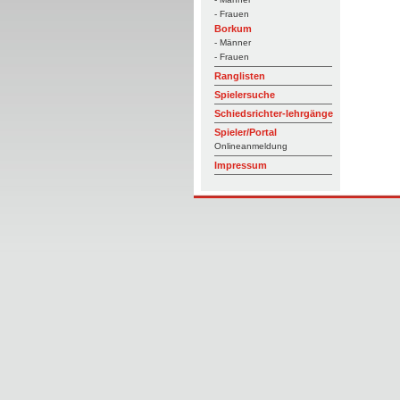
- Frauen
Borkum
- Männer
- Frauen
Ranglisten
Spielersuche
Schiedsrichter-lehrgänge
Spieler/Portal
Onlineanmeldung
Impressum