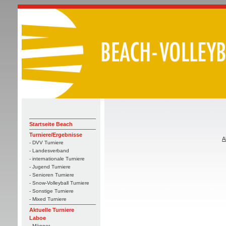
Startseite Beach
Turniere/Ergebnisse
A
- DVV Turniere
- Landesverband
- internationale Turniere
- Jugend Turniere
- Senioren Turniere
- Snow-Volleyball Turniere
- Sonstige Turniere
- Mixed Turniere
Aktuelle Turniere
Laboe
- Männer