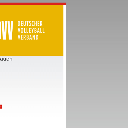
rauen
*