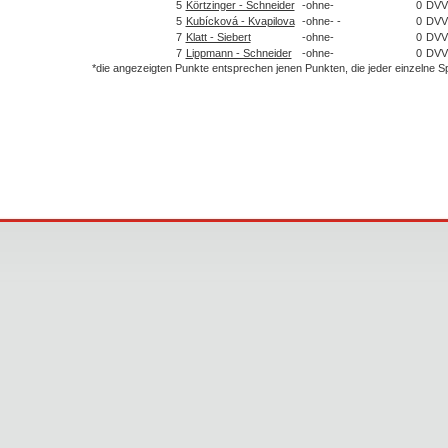
5
Körtzinger - Schneider
-ohne-
0
DVV
5
Kubícková - Kvapilova
-ohne- -
0
DVV
7
Klatt - Siebert
-ohne-
0
DVV
7
Lippmann - Schneider
-ohne-
0
DVV
*die angezeigten Punkte entsprechen jenen Punkten, die jeder einzelne 