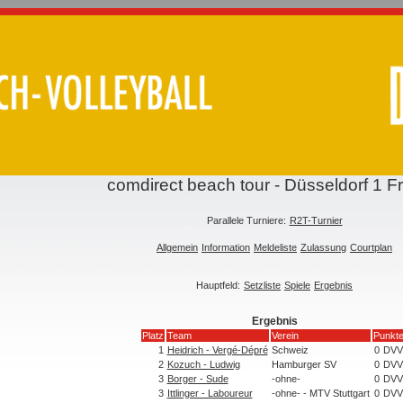
comdirect beach tour - Düsseldorf 1 F
Parallele Turniere:
R2T-Turnier
Allgemein
Information
Meldeliste
Zulassung
Courtplan
Hauptfeld:
Setzliste
Spiele
Ergebnis
Ergebnis
Platz
Team
Verein
Punkte
1
Heidrich - Vergé-Dépré
Schweiz
0
DVV
2
Kozuch - Ludwig
Hamburger SV
0
DVV
3
Borger - Sude
-ohne-
0
DVV
3
Ittlinger - Laboureur
-ohne- - MTV Stuttgart
0
DVV