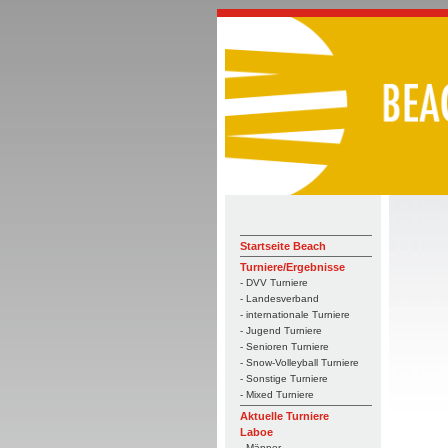
Startseite Beach
Turniere/Ergebnisse
- DVV Turniere
- Landesverband
- internationale Turniere
- Jugend Turniere
- Senioren Turniere
- Snow-Volleyball Turniere
- Sonstige Turniere
- Mixed Turniere
Aktuelle Turniere
Laboe
- Männer