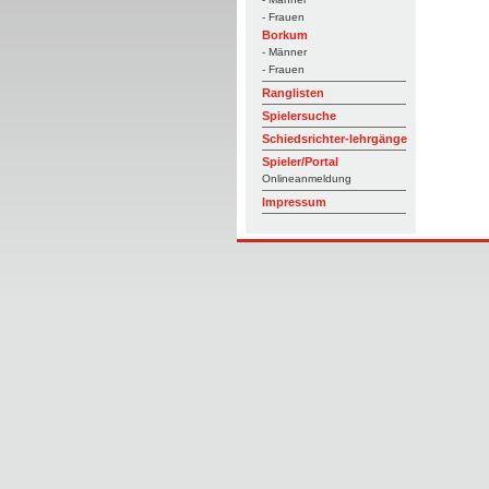
- Frauen
Borkum
- Männer
- Frauen
Ranglisten
Spielersuche
Schiedsrichter-lehrgänge
Spieler/Portal
Onlineanmeldung
Impressum