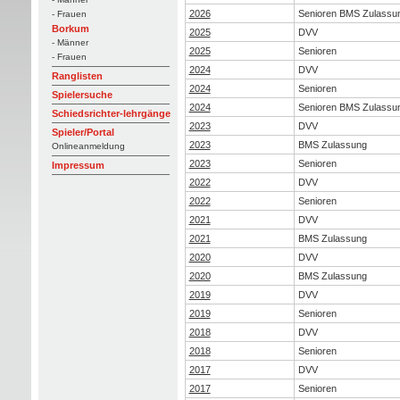
2026
Senioren BMS Zulassu
- Frauen
Borkum
2025
DVV
- Männer
2025
Senioren
- Frauen
2024
DVV
Ranglisten
2024
Senioren
Spielersuche
2024
Senioren BMS Zulassu
Schiedsrichter-lehrgänge
2023
DVV
Spieler/Portal
2023
BMS Zulassung
Onlineanmeldung
2023
Senioren
Impressum
2022
DVV
2022
Senioren
2021
DVV
2021
BMS Zulassung
2020
DVV
2020
BMS Zulassung
2019
DVV
2019
Senioren
2018
DVV
2018
Senioren
2017
DVV
2017
Senioren