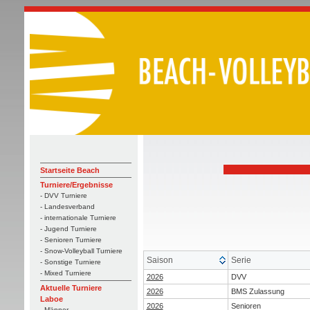
Startseite Beach
Turniere/Ergebnisse
- DVV Turniere
- Landesverband
- internationale Turniere
- Jugend Turniere
- Senioren Turniere
- Snow-Volleyball Turniere
Saison
Serie
- Sonstige Turniere
- Mixed Turniere
2026
DVV
Aktuelle Turniere
2026
BMS Zulassung
Laboe
2026
Senioren
- Männer