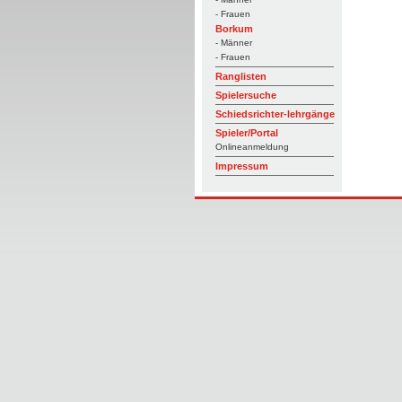
- Frauen
Borkum
- Männer
- Frauen
Ranglisten
Spielersuche
Schiedsrichter-lehrgänge
Spieler/Portal
Onlineanmeldung
Impressum