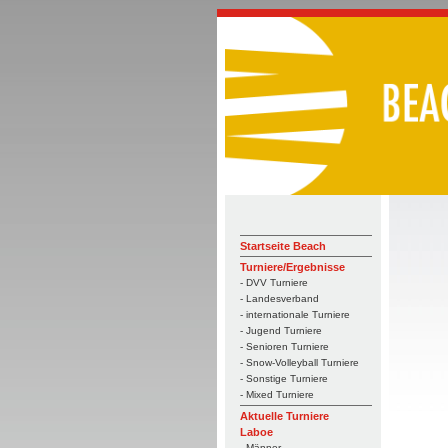
Startseite Beach
Turniere/Ergebnisse
- DVV Turniere
- Landesverband
- internationale Turniere
- Jugend Turniere
- Senioren Turniere
- Snow-Volleyball Turniere
- Sonstige Turniere
- Mixed Turniere
Aktuelle Turniere
Laboe
- Männer