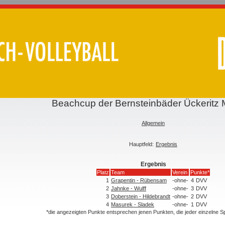
Beachcup der Bernsteinbäder Ückeritz
Allgemein
Hauptfeld:
Ergebnis
Ergebnis
Platz
Team
Verein
Punkte*
1
Grapentin - Rübensam
-ohne-
4
DVV
2
Jahnke - Wulff
-ohne-
3
DVV
3
Doberstein - Hildebrandt
-ohne-
2
DVV
4
Masurek - Sladek
-ohne-
1
DVV
*die angezeigten Punkte entsprechen jenen Punkten, die jeder einzelne 