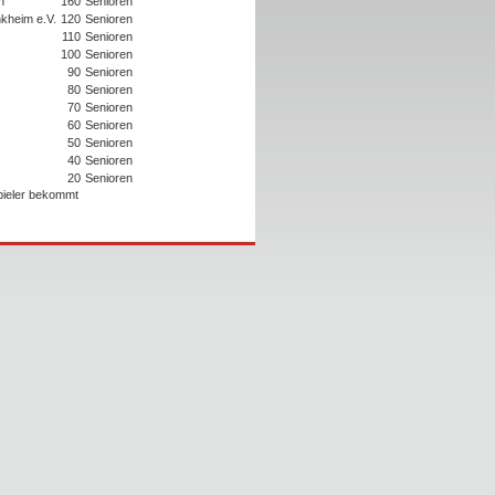
n
160
Senioren
kheim e.V.
120
Senioren
110
Senioren
100
Senioren
90
Senioren
80
Senioren
70
Senioren
60
Senioren
50
Senioren
40
Senioren
20
Senioren
Spieler bekommt