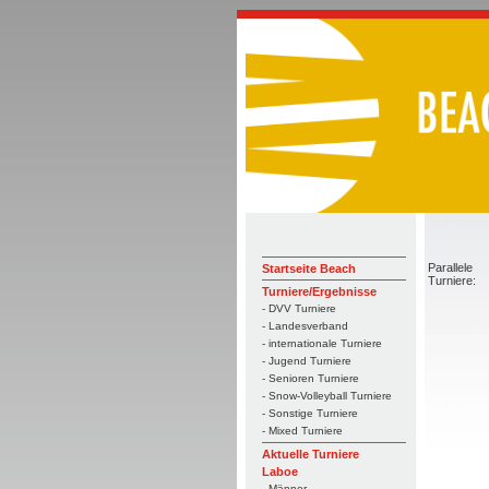
Parallele
Startseite Beach
Turniere:
Turniere/Ergebnisse
- DVV Turniere
- Landesverband
- internationale Turniere
- Jugend Turniere
- Senioren Turniere
- Snow-Volleyball Turniere
- Sonstige Turniere
- Mixed Turniere
Aktuelle Turniere
Laboe
- Männer