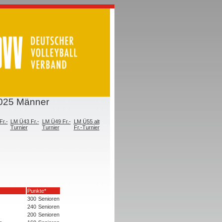
2025 Männer
r.-
LM Ü43 Fr.-
LM Ü49 Fr.-
LM Ü55 alt
Turnier
Turnier
Fr.-Turnier
Punkte*
300
Senioren
240
Senioren
200
Senioren