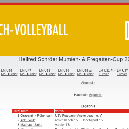
Helfred Schröer Mumien- & Fregatten-Cup 
LM Ü35
LM Ü47
LM Ü53
LM Ü59
LM Ü65 alt
LM Ü31 Fr.-
LM Ü37 F
Mä.-Turnier
Mä.-Turnier
Mä.-Turnier
Mä.-Turnier
Mä.-Turnier
Turnier
Turnier
Allgemein
Hauptfeld:
Ergebnis
Ergebnis
Platz
Team
Verein
1
Grapentin - Rübensam
USV Potsdam - Active beach e. V.
2
Ahlf - Wulff
active beach e.V. - Beachsport e.V.
3
Machau - Sinke
Vareler TB