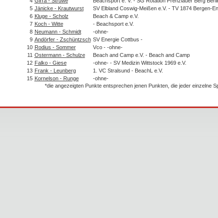
4
Girra - Struwe
Beachsport e. V. - SG Rotation Prenzlauer Berg Berli
5
Jänicke - Krautwurst
SV Elbland Coswig-Meißen e.V. - TV 1874 Bergen-En
6
Kluge - Scholz
Beach & Camp e.V.
7
Koch - Witte
- Beachsport e.V.
8
Neumann - Schmidt
-ohne-
9
Andörfer - Zschüntzsch
SV Energie Cottbus -
10
Rodius - Sommer
Vco - -ohne-
11
Ostermann - Schulze
Beach and Camp e.V. - Beach and Camp
12
Falko - Giese
-ohne- - SV Medizin Wittstock 1969 e.V.
13
Frank - Leunberg
1. VC Stralsund - BeachL e.V.
15
Kornelson - Runge
-ohne-
*die angezeigten Punkte entsprechen jenen Punkten, die jeder einzelne 