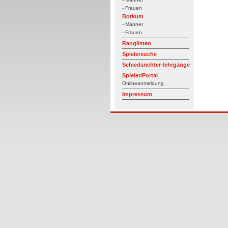
- Frauen
Borkum
- Männer
- Frauen
Ranglisten
Spielersuche
Schiedsrichter-lehrgänge
Spieler/Portal
Onlineanmeldung
Impressum