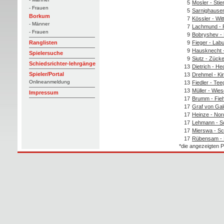
5
Mosler - Stie
- Frauen
5
Sarnighausen
Borkum
7
Kössler - Wit
- Männer
7
Lachmund - 
- Frauen
9
Bobryshev - 
9
Fieger - Lab
Ranglisten
9
Hausknecht -
Spielersuche
9
Siutz - Zück
Schiedsrichter-lehrgänge
13
Dietrich - H
Spieler/Portal
13
Drehmel - Ki
Onlineanmeldung
13
Fiedler - Tee
13
Müller - Wie
Impressum
17
Brumm - Fieh
17
Graf von Gal
17
Heinze - Nor
17
Lehmann - Sc
17
Mierswa - Sc
17
Rübensam -
*die angezeigten P