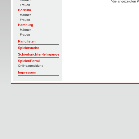
*die angezeigten P
- Frauen
Borkum
- Männer
- Frauen
Hamburg
- Männer
- Frauen
Ranglisten
Spielersuche
Schiedsrichter-lehrgänge
Spieler/Portal
Onlineanmeldung
Impressum