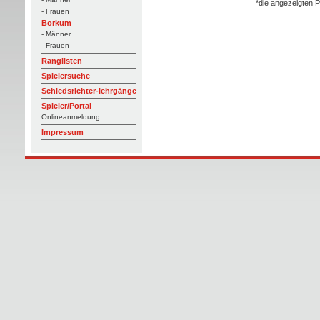
*die angezeigten P
- Frauen
Borkum
- Männer
- Frauen
Ranglisten
Spielersuche
Schiedsrichter-lehrgänge
Spieler/Portal
Onlineanmeldung
Impressum