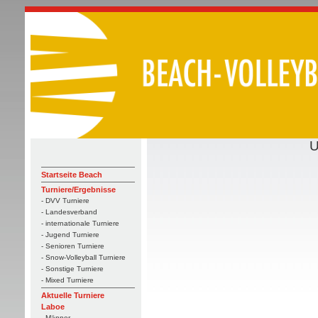
Startseite Beach
Turniere/Ergebnisse
- DVV Turniere
- Landesverband
- internationale Turniere
- Jugend Turniere
- Senioren Turniere
- Snow-Volleyball Turniere
- Sonstige Turniere
- Mixed Turniere
Aktuelle Turniere
Laboe
- Männer