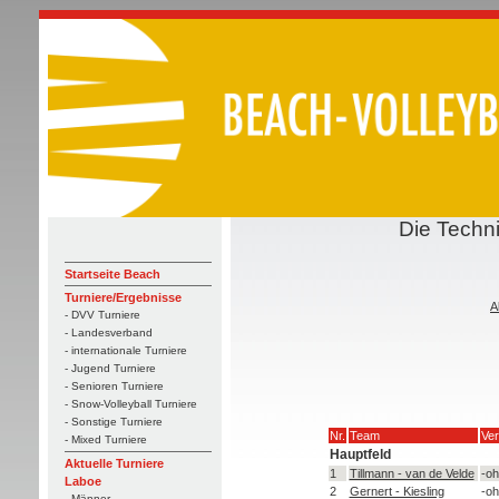
Die Techn
Startseite Beach
Turniere/Ergebnisse
A
- DVV Turniere
- Landesverband
- internationale Turniere
- Jugend Turniere
- Senioren Turniere
- Snow-Volleyball Turniere
- Sonstige Turniere
Nr.
Team
Ver
- Mixed Turniere
Hauptfeld
Aktuelle Turniere
1
Tillmann - van de Velde
-oh
Laboe
2
Gernert - Kiesling
-oh
- Männer