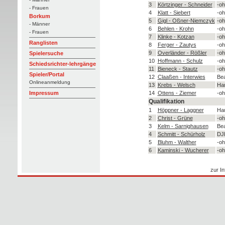
3
Körtzinger - Schneider
-oh
- Frauen
4
Klatt - Siebert
-oh
Borkum
5
Gigl - Oßner-Niemczyk
-oh
- Männer
6
Behlen - Krohn
-oh
- Frauen
7
Klinke - Kotzan
-oh
Ranglisten
8
Ferger - Zautys
-oh
9
Overländer - Rößler
-oh
Spielersuche
10
Hoffmann - Schulz
-oh
Schiedsrichter-lehrgänge
11
Bieneck - Stautz
-oh
Spieler/Portal
12
Claaßen - Interwies
Be
Onlineanmeldung
13
Krebs - Welsch
Ham
14
Ottens - Ziemer
-oh
Impressum
Qualifikation
1
Höppner - Laggner
Hau
2
Christ - Grüne
-oh
3
Kelm - Sarnighausen
Bea
4
Schmitt - Schürholz
DJK
5
Bluhm - Walther
-oh
6
Kaminski - Wucherer
-oh
zur In