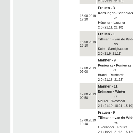
2:0 (23:21, 21:18)
Frauen - 3
Körtzinger - Schneide
16.08.2019
vs
17:20
Höppner - Laggner
2:0 (21:11, 21:10)
Frauen - 1
Tillmann - van de Veld
16.08.2019
vs
18:10
Kelm - Sarnighausen
2:0 (21:9, 21:11)
Männer - 9
Poniewaz - Poniewaz
17.08.2019
vs
09:00
Brand - Reinhardt
2:0 (21:18, 21:13)
Männer - 11
Erdmann - Winter
17.08.2019
vs
09:50
Mäurer - Westphal
2:1 (21:19, 18:21, 15:10
Frauen - 9
Tillmann - van de Veld
17.08.2019
vs
10:40
Overländer - Rößler
2:1 (19:21, 21:18, 15:12