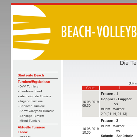
Die Te
Startseite Beach
Turniere/Ergebnisse
(Es w
- DVV Turniere
Court
1
- Landesverband
Frauen - 1
- internationale Turniere
Höppner - Laggner
- Jugend Turniere
16.08.2019
vs
09:30
- Senioren Turniere
Bluhm - Walther
- Snow-Volleyball Turniere
2:0 (21:14, 21:13)
- Sonstige Turniere
Frauen - 3
- Mixed Turniere
Bluhm - Walther
Aktuelle Turniere
16.08.2019
vs
Laboe
10:30
Schmitt - Schürholz
- Männer