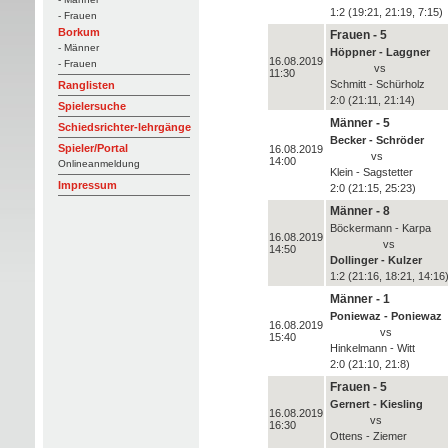
1:2 (19:21, 21:19, 7:15)
- Frauen
Borkum
Frauen - 5
- Männer
Höppner - Laggner
16.08.2019
- Frauen
vs
11:30
Schmitt - Schürholz
Ranglisten
2:0 (21:11, 21:14)
Spielersuche
Männer - 5
Schiedsrichter-lehrgänge
Becker - Schröder
Spieler/Portal
16.08.2019
vs
14:00
Onlineanmeldung
Klein - Sagstetter
Impressum
2:0 (21:15, 25:23)
Männer - 8
Böckermann - Karpa
16.08.2019
vs
14:50
Dollinger - Kulzer
1:2 (21:16, 18:21, 14:16
Männer - 1
Poniewaz - Poniewaz
16.08.2019
vs
15:40
Hinkelmann - Witt
2:0 (21:10, 21:8)
Frauen - 5
Gernert - Kiesling
16.08.2019
vs
16:30
Ottens - Ziemer