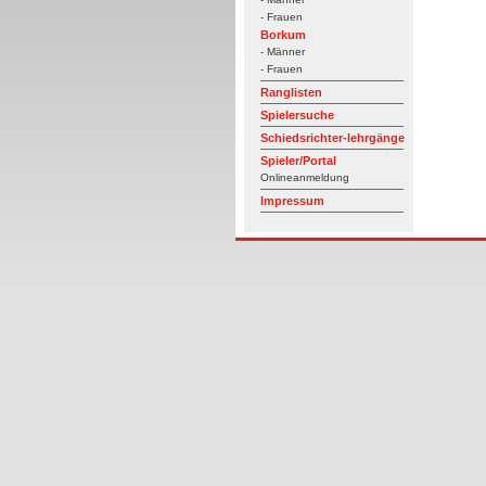
- Frauen
Borkum
- Männer
- Frauen
Ranglisten
Spielersuche
Schiedsrichter-lehrgänge
Spieler/Portal
Onlineanmeldung
Impressum