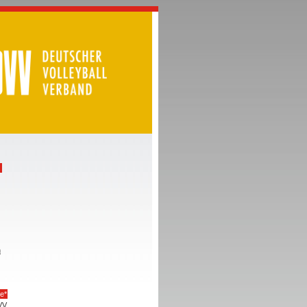
h
e*
VV