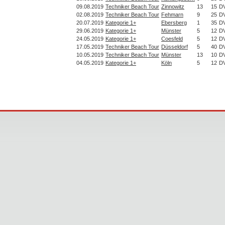
09.08.2019
Techniker Beach Tour
Zinnowitz
13
15
D
02.08.2019
Techniker Beach Tour
Fehmarn
9
25
D
20.07.2019
Kategorie 1+
Ebersberg
1
35
D
29.06.2019
Kategorie 1+
Münster
5
12
D
24.05.2019
Kategorie 1+
Coesfeld
5
12
D
17.05.2019
Techniker Beach Tour
Düsseldorf
5
40
D
10.05.2019
Techniker Beach Tour
Münster
13
10
D
04.05.2019
Kategorie 1+
Köln
5
12
D