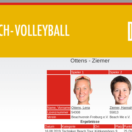
Ottens - Ziemer
Spieler 1
Spieler 2
Name, Vorname
Ottens, Lena
Ziemer, Hanna
Lizenznummer
54308
55813
Verein
Beachverein Freiburg e.V.
Beach Me e.V.
Ergebnisse
Datum
Kategorie
Ort
Platz
Punkt
16.08.2019
Techniker Beach Tour
Kühlungsborn
9
25
D