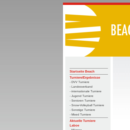
Startseite Beach
Turniere/Ergebnisse
- DVV Turniere
- Landesverband
- internationale Turniere
- Jugend Turniere
- Senioren Turniere
- Snow-Volleyball Turniere
- Sonstige Turniere
- Mixed Turniere
Aktuelle Turniere
Laboe
- Männer