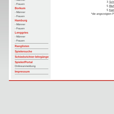
3
Sch
- Frauen
5
Blu
Borkum
5
Kam
- Männer
*die angezeigten P
- Frauen
Hamburg
- Männer
- Frauen
Lenggries
- Männer
- Frauen
Ranglisten
Spielersuche
Schiedsrichter-lehrgänge
Spieler/Portal
Onlineanmeldung
Impressum