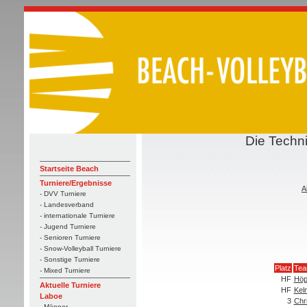
Die Techn
Startseite Beach
Turniere/Ergebnisse
A
- DVV Turniere
- Landesverband
- internationale Turniere
- Jugend Turniere
- Senioren Turniere
- Snow-Volleyball Turniere
- Sonstige Turniere
Platz
Te
- Mixed Turniere
HF
Höp
Aktuelle Turniere
HF
Kel
Laboe
3
Chr
- Männer