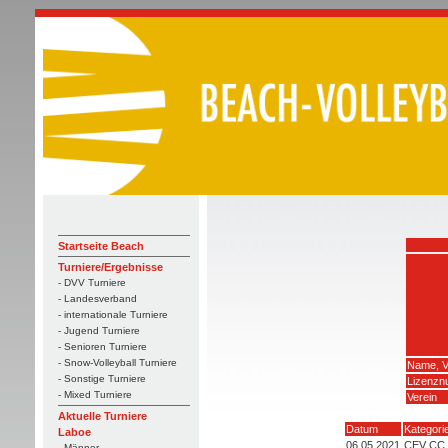
Startseite Beach
Turniere/Ergebnisse
- DVV Turniere
- Landesverband
- internationale Turniere
- Jugend Turniere
- Senioren Turniere
- Snow-Volleyball Turniere
Name, 
- Sonstige Turniere
Lizenz
- Mixed Turniere
Verein
Aktuelle Turniere
Datum
Kategori
Laboe
06.05.2021
CEV CC 
- Männer