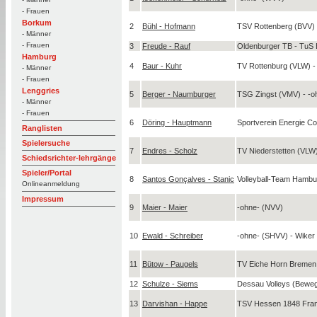
- Frauen
Borkum
2
Bühl - Hofmann
TSV Rottenberg (BVV)
- Männer
- Frauen
3
Freude - Rauf
Oldenburger TB - TuS
Hamburg
4
Baur - Kuhr
TV Rottenburg (VLW) -
- Männer
- Frauen
Lenggries
5
Berger - Naumburger
TSG Zingst (VMV) - -o
- Männer
- Frauen
6
Döring - Hauptmann
Sportverein Energie C
Ranglisten
Spielersuche
7
Endres - Scholz
TV Niederstetten (VLW
Schiedsrichter-lehrgänge
Spieler/Portal
8
Santos Gonçalves - Stanic
Volleyball-Team Hamb
Onlineanmeldung
Impressum
9
Maier - Maier
-ohne- (NVV)
10
Ewald - Schreiber
-ohne- (SHVV) - Wike
11
Bütow - Paugels
TV Eiche Horn Bremen
12
Schulze - Siems
Dessau Volleys (Bewe
13
Darvishan - Happe
TSV Hessen 1848 Fra