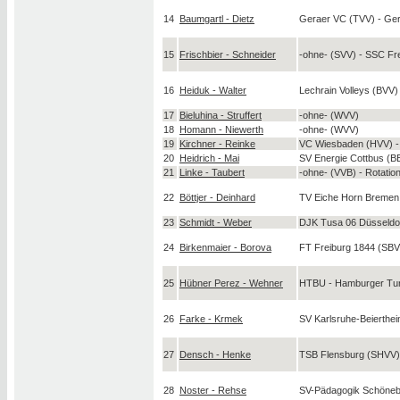
14
Baumgartl - Dietz
Geraer VC (TVV) - Gera
15
Frischbier - Schneider
-ohne- (SVV) - SSC Fr
16
Heiduk - Walter
Lechrain Volleys (BVV)
17
Bieluhina - Struffert
-ohne- (WVV)
18
Homann - Niewerth
-ohne- (WVV)
19
Kirchner - Reinke
VC Wiesbaden (HVV) - 
20
Heidrich - Mai
SV Energie Cottbus (B
21
Linke - Taubert
-ohne- (VVB) - Rotatio
22
Böttjer - Deinhard
TV Eiche Horn Breme
23
Schmidt - Weber
DJK Tusa 06 Düsseldo
24
Birkenmaier - Borova
FT Freiburg 1844 (SBV
25
Hübner Perez - Wehner
HTBU - Hamburger Turn
26
Farke - Krmek
SV Karlsruhe-Beierthe
27
Densch - Henke
TSB Flensburg (SHVV) 
28
Noster - Rehse
SV-Pädagogik Schöneb