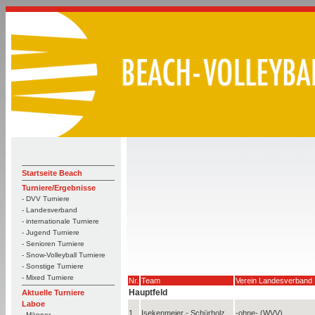
Startseite Beach
Turniere/Ergebnisse
- DVV Turniere
- Landesverband
- internationale Turniere
- Jugend Turniere
- Senioren Turniere
- Snow-Volleyball Turniere
- Sonstige Turniere
- Mixed Turniere
Nr.
Team
Verein Landesverband
Hauptfeld
Aktuelle Turniere
Laboe
1
Isekenmeier - Schürholz
-ohne- (WVV)
- Männer