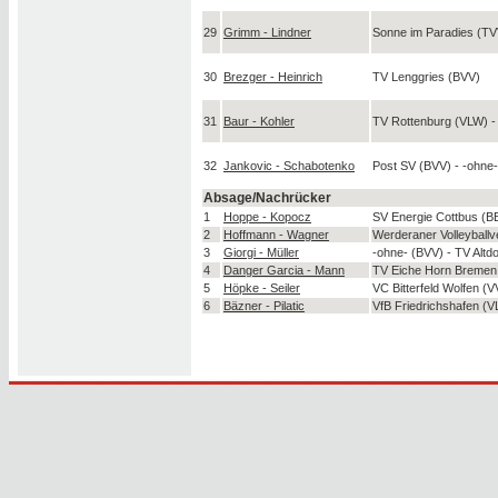
29
Grimm - Lindner
Sonne im Paradies (T
30
Brezger - Heinrich
TV Lenggries (BVV)
31
Baur - Kohler
TV Rottenburg (VLW) 
32
Jankovic - Schabotenko
Post SV (BVV) - -ohne
Absage/Nachrücker
1
Hoppe - Kopocz
SV Energie Cottbus (B
2
Hoffmann - Wagner
Werderaner Volleyballv
3
Giorgi - Müller
-ohne- (BVV) - TV Altd
4
Danger Garcia - Mann
TV Eiche Horn Bremen
5
Höpke - Seiler
VC Bitterfeld Wolfen 
6
Bäzner - Pilatic
VfB Friedrichshafen 