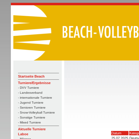
Startseite Beach
Turniere/Ergebnisse
- DVV Turniere
- Landesverband
- internationale Turniere
- Jugend Turniere
- Senioren Turniere
- Snow-Volleyball Turniere
- Sonstige Turniere
- Mixed Turniere
Aktuelle Turniere
Datum
Katego
Laboe
25.07.2025
Deutsc
- Männer