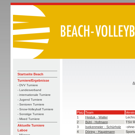
Startseite Beach
Turniere/Ergebnisse
A
- DVV Turniere
- Landesverband
- internationale Turniere
- Jugend Turniere
- Senioren Turniere
- Snow-Volleyball Turniere
Platz
Team
Verei
- Sonstige Turniere
1
Heiduk - Walter
Lechra
- Mixed Turniere
2
Bühl - Hofmann
TSV R
Aktuelle Turniere
3
Isekenmeier - Schürholz
-ohne
Laboe
4
Döring - Hauptmann
Sportv
- Männer