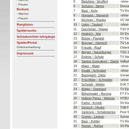
5
Bieluhina - Struffert
-ohne
- Frauen
6
Schulze - Siems
Dessa
Borkum
7
Baur - Kuhr
TV Rot
- Männer
8
Homann - Niewerth
-ohne
- Frauen
9
Kirchner - Reinke
VC Wi
10
Linke - Taubert
-ohne-
Ranglisten
11
Darvishan - Happe
TSV H
Spielersuche
12
Heidrich - Mai
SV Ene
Schiedsrichter-lehrgänge
13
Bütow - Paugels
TV Ei
Spieler/Portal
14
Brezger - Heinrich
TV Le
Onlineanmeldung
15
Freude - Rauf
Olden
16
Berger - Naumburger
TSG Z
Impressum
17
Endres - Scholz
TV Nie
18
Santos Gonçalves - Stanic
Volle
19
Maier - Maier
-ohne
20
Ewald - Schreiber
-ohne
21
Baumgartl - Dietz
Geraer
22
Frischbier - Schneider
-ohne-
23
Schmidt - Weber
DJK T
24
Böttjer - Deinhard
TV Ei
25
Birkenmaier - Borova
FT Fre
26
Hübner Perez - Wehner
HTBU 
27
Farke - Krmek
SV Kar
28
Densch - Henke
TSB F
29
Jankovic - Schabotenko
Post S
30
Grimm - Lindner
Sonne
31
Baur - Kohler
TV Ro
32
Noster - Rehse
SV-Pä