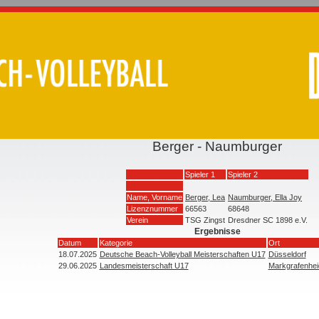
Berger - Naumburger
Spieler 1
Spieler 2
Name, Vorname
Berger, Lea
Naumburger, Ella Joy
Lizenznummer
66563
68648
Verein
TSG Zingst
Dresdner SC 1898 e.V.
Ergebnisse
Datum
Kategorie
Ort
18.07.2025
Deutsche Beach-Volleyball Meisterschaften U17
Düsseldorf
29.06.2025
Landesmeisterschaft U17
Markgrafenhei