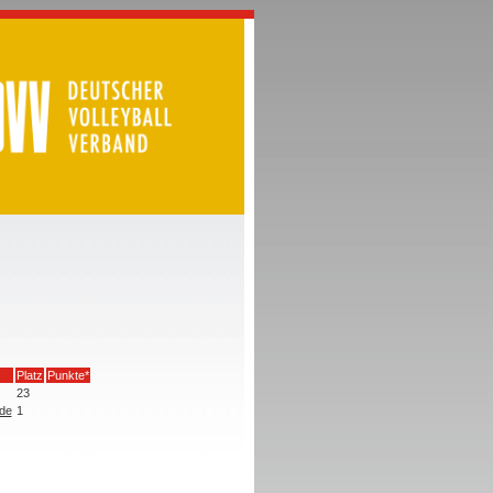
Platz
Punkte*
23
de
1