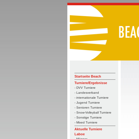
Startseite Beach
Turniere/Ergebnisse
- DVV Turniere
- Landesverband
- internationale Turniere
- Jugend Turniere
- Senioren Turniere
- Snow-Volleyball Turniere
- Sonstige Turniere
- Mixed Turniere
Aktuelle Turniere
Laboe
- Männer