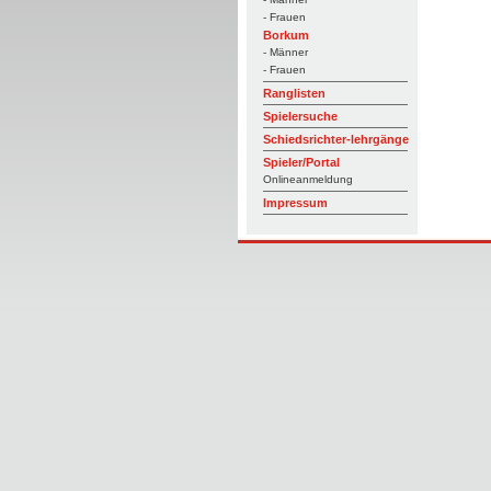
- Frauen
Borkum
- Männer
- Frauen
Ranglisten
Spielersuche
Schiedsrichter-lehrgänge
Spieler/Portal
Onlineanmeldung
Impressum