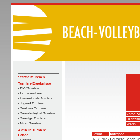
Startseite Beach
Turniere/Ergebnisse
- DVV Turniere
- Landesverband
- internationale Turniere
- Jugend Turniere
- Senioren Turniere
- Snow-Volleyball Turniere
Name, V
- Sonstige Turniere
Lizenzn
- Mixed Turniere
Verein
Aktuelle Turniere
Datum
Kategorie
Laboe
07.08.2025
Deutsche Beach-Vol
- Männer