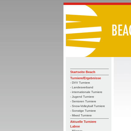
Startseite Beach
Turniere/Ergebnisse
- DVV Turniere
- Landesverband
- internationale Turniere
- Jugend Turniere
- Senioren Turniere
- Snow-Volleyball Turniere
- Sonstige Turniere
- Mixed Turniere
Aktuelle Turniere
Laboe
- Männer