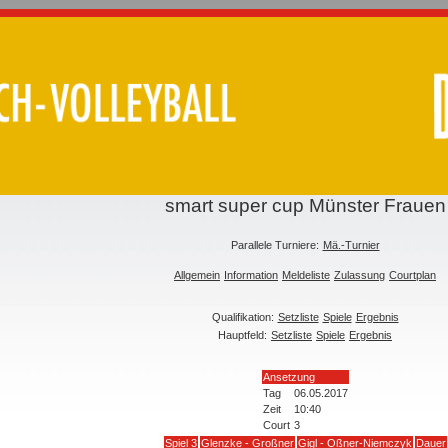
smart super cup Münster Frauen
Parallele Turniere:
Mä.-Turnier
Allgemein
Information
Meldeliste
Zulassung
Courtplan
Qualifikation:
Setzliste
Spiele
Ergebnis
Hauptfeld:
Setzliste
Spiele
Ergebnis
Ansetzung
Tag
06.05.2017
Zeit
10:40
Court
3
Spiel 3
Glenzke - Großner
Gigl - Oßner-Niemczyk
Dauer