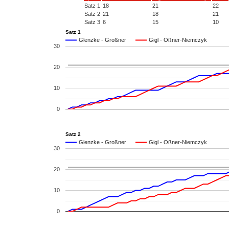
Satz 1
18
21
22
Satz 2
21
18
21
Satz 3
6
15
10
Satz 1
Glenzke - Großner
Gigl - Oßner-Niemczyk
30
20
10
0
Satz 2
Glenzke - Großner
Gigl - Oßner-Niemczyk
30
20
10
0