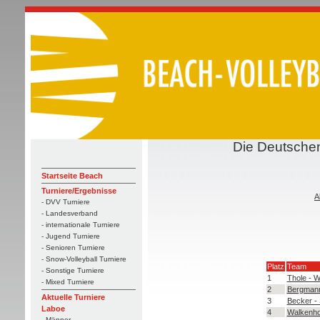
Die Deutschen
Startseite Beach
Turniere/Ergebnisse
A
- DVV Turniere
- Landesverband
- internationale Turniere
- Jugend Turniere
- Senioren Turniere
- Snow-Volleyball Turniere
Platz
Team
- Sonstige Turniere
1
Thole - W
- Mixed Turniere
2
Bergmann
Aktuelle Turniere
3
Becker -
Laboe
4
Walkenhor
- Männer