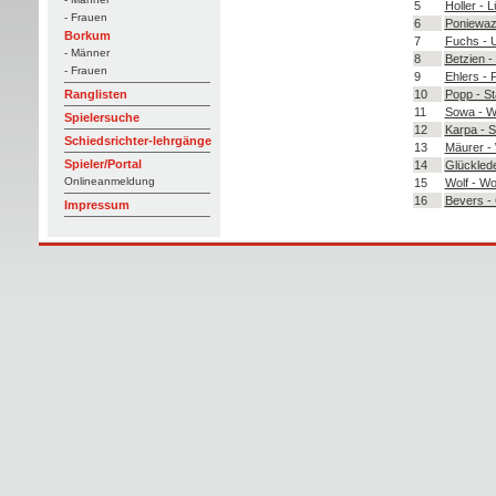
5
Holler - 
- Frauen
6
Poniewaz
Borkum
7
Fuchs - 
- Männer
8
Betzien 
- Frauen
9
Ehlers - 
10
Popp - S
Ranglisten
11
Sowa - W
Spielersuche
12
Karpa - S
Schiedsrichter-lehrgänge
13
Mäurer -
Spieler/Portal
14
Glücklede
Onlineanmeldung
15
Wolf - Wo
16
Bevers -
Impressum