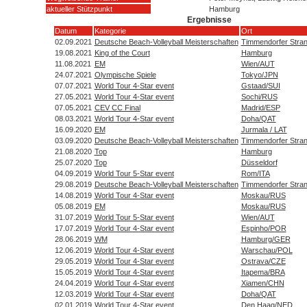
aktueller Stützpunkt
Hamburg
Ergebnisse
Datum
Kategorie
Ort
02.09.2021
Deutsche Beach-Volleyball Meisterschaften
Timmendorfer Stra
19.08.2021
King of the Court
Hamburg
11.08.2021
EM
Wien/AUT
24.07.2021
Olympische Spiele
Tokyo/JPN
07.07.2021
World Tour 4-Star event
Gstaad/SUI
27.05.2021
World Tour 4-Star event
Sochi/RUS
07.05.2021
CEV CC Final
Madrid/ESP
08.03.2021
World Tour 4-Star event
Doha/QAT
16.09.2020
EM
Jurmala / LAT
03.09.2020
Deutsche Beach-Volleyball Meisterschaften
Timmendorfer Stra
21.08.2020
Top
Hamburg
25.07.2020
Top
Düsseldorf
04.09.2019
World Tour 5-Star event
Rom/ITA
29.08.2019
Deutsche Beach-Volleyball Meisterschaften
Timmendorfer Stra
14.08.2019
World Tour 4-Star event
Moskau/RUS
05.08.2019
EM
Moskau/RUS
31.07.2019
World Tour 5-Star event
Wien/AUT
17.07.2019
World Tour 4-Star event
Espinho/POR
28.06.2019
WM
Hamburg/GER
12.06.2019
World Tour 4-Star event
Warschau/POL
29.05.2019
World Tour 4-Star event
Ostrava/CZE
15.05.2019
World Tour 4-Star event
Itapema/BRA
24.04.2019
World Tour 4-Star event
Xiamen/CHN
12.03.2019
World Tour 4-Star event
Doha/QAT
02.01.2019
World Tour 4-Star event
Den Haag/NED