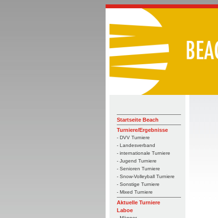
Startseite Beach
Turniere/Ergebnisse
- DVV Turniere
- Landesverband
- internationale Turniere
- Jugend Turniere
- Senioren Turniere
- Snow-Volleyball Turniere
- Sonstige Turniere
- Mixed Turniere
Aktuelle Turniere
Laboe
- Männer