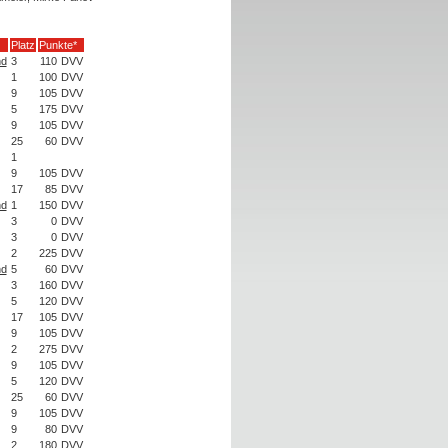
Platz
Punkte*
nd
3
110
DVV
1
100
DVV
9
105
DVV
5
175
DVV
9
105
DVV
25
60
DVV
1
9
105
DVV
17
85
DVV
nd
1
150
DVV
3
0
DVV
3
0
DVV
2
225
DVV
nd
5
60
DVV
3
160
DVV
5
120
DVV
17
105
DVV
9
105
DVV
2
275
DVV
9
105
DVV
5
120
DVV
25
60
DVV
9
105
DVV
9
80
DVV
2
180
DVV