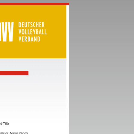
d Tölz
lmeier, Mirko Panev