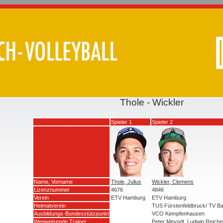
Thole - Wickler
Spieler 1
Spieler 2
Name, Vorname
Thole, Julius
Wickler, Clemens
Lizenznummer
4676
4846
Verein
ETV Hamburg
ETV Hamburg
Heimatverein
TUS Fürstenfeldbruck/ TV Ba
Ausbildungs-Bundesstützpunkt
VCO Kempfenhausen
Wegweisende Trainer
Peter Meyndt, Ludwig Reiche