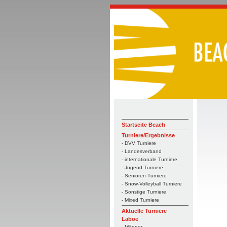
Startseite Beach
Turniere/Ergebnisse
- DVV Turniere
- Landesverband
- internationale Turniere
- Jugend Turniere
- Senioren Turniere
- Snow-Volleyball Turniere
- Sonstige Turniere
- Mixed Turniere
Aktuelle Turniere
Laboe
- Männer