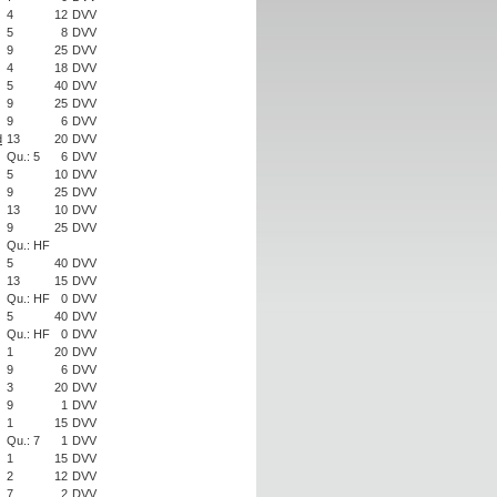
4
12
DVV
5
8
DVV
9
25
DVV
4
18
DVV
5
40
DVV
9
25
DVV
9
6
DVV
d
13
20
DVV
Qu.: 5
6
DVV
5
10
DVV
9
25
DVV
13
10
DVV
9
25
DVV
Qu.: HF
5
40
DVV
13
15
DVV
Qu.: HF
0
DVV
5
40
DVV
Qu.: HF
0
DVV
1
20
DVV
9
6
DVV
3
20
DVV
9
1
DVV
1
15
DVV
Qu.: 7
1
DVV
1
15
DVV
2
12
DVV
7
2
DVV