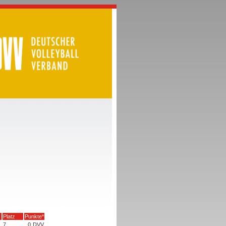
Platz
Punkte*
7
0
DVV