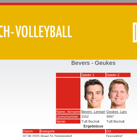
Bevers - Geukes
Spieler 1
Spieler 2
Name, Vorname
Bevers, Lennart
Geukes, Lars
Lizenznummer
3152
4097
Verein
TuB Bocholt
TuB Bocholt
Ergebnisse
Datum
Kategorie
Ort
07.08.2020
Road To Timmendorf
Düsseldorf