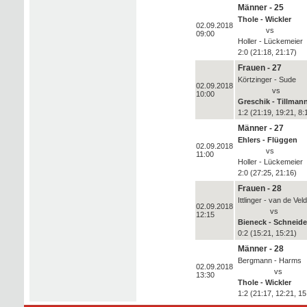
Männer - 25
Thole - Wickler
02.09.2018
vs
09:00
Holler - Lückemeier
2:0 (21:18, 21:17)
Frauen - 27
Körtzinger - Sude
02.09.2018
vs
10:00
Greschik - Tillman
1:2 (21:19, 19:21, 8:
Männer - 27
Ehlers - Flüggen
02.09.2018
vs
11:00
Holler - Lückemeier
2:0 (27:25, 21:16)
Frauen - 28
Ittlinger - van de Vel
02.09.2018
vs
12:15
Bieneck - Schneide
0:2 (15:21, 15:21)
Männer - 28
Bergmann - Harms
02.09.2018
vs
13:30
Thole - Wickler
1:2 (21:17, 12:21, 15