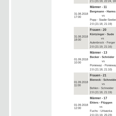
2:1 (21:19, 22:24, 18
Männer - 11
Bergmann - Harms
31.08.2018
vs
17:00
Popp - Stadie-Seebe
2:0 (21:18, 21:19)
Frauen - 20
Körtzinger - Sude
31.08.2018
vs
18:00
Aulenbrock - Ferger
2:0 (21:19, 21:16)
Männer - 13
Becker - Schröder
01.09.2018
vs
10:00
Poniewaz - Poniewa
2:0 (21:18, 21:10)
Frauen - 21
Bieneck - Schneide
01.09.2018
vs
11:00
Behlen - Schneider
2:0 (21:18, 21:19)
Männer - 17
Ehlers - Flüggen
01.09.2018
vs
12:00
Fuchs - Urbatzka
2:0 (21:19, 25:23)