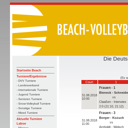
Die Deuts
Startseite Beach
Turniere/Ergebnisse
(Es w
- DVV Turniere
Court
1
- Landesverband
Frauen - 1
- internationale Turniere
Bieneck - Schneide
- Jugend Turniere
31.08.2018
vs
10:00
- Senioren Turniere
Claaßen - Interwies
- Snow-Volleyball Turniere
2:0 (21:10, 21:12)
- Sonstige Turniere
Frauen - 3
- Mixed Turniere
Borger - Kozuch
Aktuelle Turniere
31.08.2018
vs
Laboe
11:00
Arnholdt - Welsch
- Männer