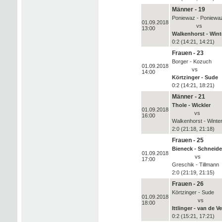
Männer - 19
Poniewaz - Poniewa
01.09.2018
vs
13:00
Walkenhorst - Wint
0:2 (14:21, 14:21)
Frauen - 23
Borger - Kozuch
01.09.2018
vs
14:00
Körtzinger - Sude
0:2 (14:21, 18:21)
Männer - 21
Thole - Wickler
01.09.2018
vs
16:00
Walkenhorst - Winte
2:0 (21:18, 21:18)
Frauen - 25
Bieneck - Schneide
01.09.2018
vs
17:00
Greschik - Tillmann
2:0 (21:19, 21:15)
Frauen - 26
Körtzinger - Sude
01.09.2018
vs
18:00
Ittlinger - van de V
0:2 (15:21, 17:21)