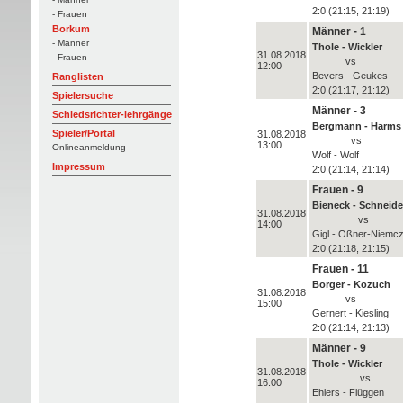
2:0 (21:15, 21:19)
- Frauen
Borkum
Männer - 1
- Männer
Thole - Wickler
31.08.2018
- Frauen
vs
12:00
Bevers - Geukes
Ranglisten
2:0 (21:17, 21:12)
Spielersuche
Männer - 3
Schiedsrichter-lehrgänge
Bergmann - Harms
Spieler/Portal
31.08.2018
vs
13:00
Onlineanmeldung
Wolf - Wolf
Impressum
2:0 (21:14, 21:14)
Frauen - 9
Bieneck - Schneide
31.08.2018
vs
14:00
Gigl - Oßner-Niemc
2:0 (21:18, 21:15)
Frauen - 11
Borger - Kozuch
31.08.2018
vs
15:00
Gernert - Kiesling
2:0 (21:14, 21:13)
Männer - 9
Thole - Wickler
31.08.2018
vs
16:00
Ehlers - Flüggen