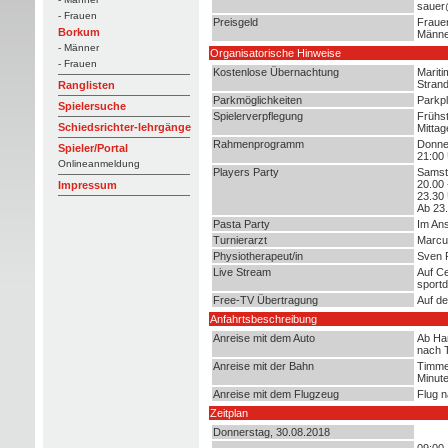
sauer
- Frauen
Preisgeld
Frauen
Borkum
Männer
- Männer
Organisatorische Hinweise
- Frauen
Kostenlose Übernachtung
Mariti
Strand
Ranglisten
Parkmöglichkeiten
Parkpl
Spielersuche
Spielerverpflegung
Frühst
Schiedsrichter-lehrgänge
Mittag
Rahmenprogramm
Donne
Spieler/Portal
21:00 
Onlineanmeldung
Players Party
Samst
20.00 
Impressum
23.30
Ab 23.
Pasta Party
Im Ans
Turnierarzt
Marcu
Physiotherapeut/in
Sven 
Live Stream
Auf Ce
sportd
Free-TV Übertragung
Auf de
Anfahrtsbeschreibung
Anreise mit dem Auto
Ab Ham
nach T
Anreise mit der Bahn
Timmen
Minute
Anreise mit dem Flugzeug
Flug n
Zeitplan
Donnerstag, 30.08.2018
09:00 