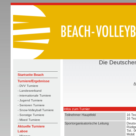
Die Deutschen
Startseite Beach
Turniere/Ergebnisse
A
- DVV Turniere
- Landesverband
- internationale Turniere
- Jugend Turniere
- Senioren Turniere
Infos zum Turnier
- Snow-Volleyball Turniere
Teilnehmer Hauptfeld
16 Te
- Sonstige Turniere
16 Te
- Mixed Turniere
Sportorganisatorische Leitung
Deuts
Aktuelle Turniere
Rüdig
Tel.: 
Laboe
Mobil
- Männer