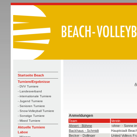
Startseite Beach
Turniere/Ergebnisse
A
- DVV Turniere
- Landesverband
- internationale Turniere
- Jugend Turniere
- Senioren Turniere
- Snow-Volleyball Turniere
Anmeldungen
- Sonstige Turniere
Team
Verein
- Mixed Turniere
Ahnert - Böhme
-ohne- - Sonne im
Aktuelle Turniere
Backhaus - Schmidt
Hauptstadt Beach
Laboe
Becker - Dollinger
United Volleys Fr
- Männer