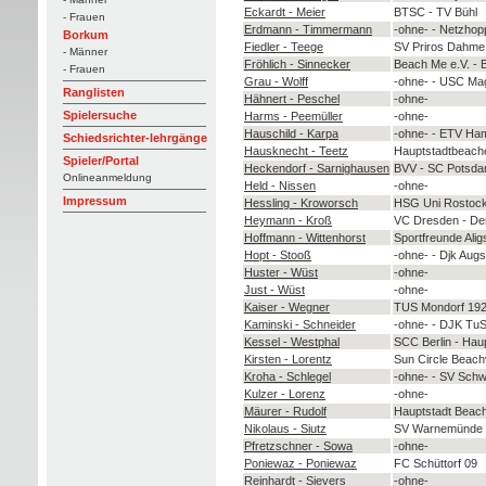
Eckardt - Meier
BTSC - TV Bühl
- Frauen
Erdmann - Timmermann
-ohne- - Netzho
Borkum
Fiedler - Teege
SV Priros Dahme
- Männer
Fröhlich - Sinnecker
Beach Me e.V. - 
- Frauen
Grau - Wolff
-ohne- - USC Ma
Ranglisten
Hähnert - Peschel
-ohne-
Spielersuche
Harms - Peemüller
-ohne-
Hauschild - Karpa
-ohne- - ETV Ha
Schiedsrichter-lehrgänge
Hausknecht - Teetz
Hauptstadtbeache
Spieler/Portal
Heckendorf - Sarnighausen
BVV - SC Potsd
Onlineanmeldung
Held - Nissen
-ohne-
Impressum
Hessling - Kroworsch
HSG Uni Rostock
Heymann - Kroß
VC Dresden - De
Hoffmann - Wittenhorst
Sportfreunde Alig
Hopt - Stooß
-ohne- - Djk Aug
Huster - Wüst
-ohne-
Just - Wüst
-ohne-
Kaiser - Wegner
TUS Mondorf 1920
Kaminski - Schneider
-ohne- - DJK TuS
Kessel - Westphal
SCC Berlin - Hau
Kirsten - Lorentz
Sun Circle Beachv
Kroha - Schlegel
-ohne- - SV Schw
Kulzer - Lorenz
-ohne-
Mäurer - Rudolf
Hauptstadt Beac
Nikolaus - Siutz
SV Warnemünde -
Pfretzschner - Sowa
-ohne-
Poniewaz - Poniewaz
FC Schüttorf 09
Reinhardt - Sievers
-ohne-