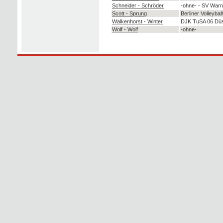
Schneider - Schröder
-ohne- - SV War
Scott - Sprung
Berliner Volleybal
Walkenhorst - Winter
DJK TuSA 06 Düss
Wolf - Wolf
-ohne-