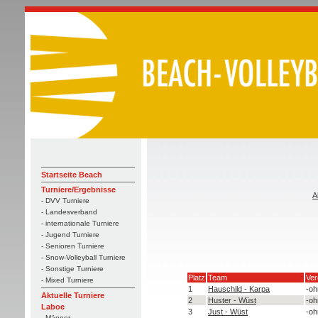
Startseite Beach
Turniere/Ergebnisse
A
- DVV Turniere
- Landesverband
- internationale Turniere
- Jugend Turniere
- Senioren Turniere
- Snow-Volleyball Turniere
- Sonstige Turniere
Platz
Team
Ver
- Mixed Turniere
1
Hauschild - Karpa
-oh
Aktuelle Turniere
2
Huster - Wüst
-oh
Laboe
3
Just - Wüst
-oh
- Männer