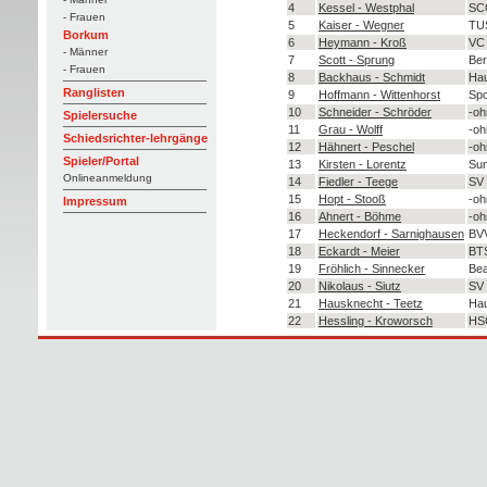
4
Kessel - Westphal
SCC
- Frauen
5
Kaiser - Wegner
TUS
Borkum
6
Heymann - Kroß
VC 
- Männer
7
Scott - Sprung
Ber
- Frauen
8
Backhaus - Schmidt
Hau
Ranglisten
9
Hoffmann - Wittenhorst
Spo
10
Schneider - Schröder
-oh
Spielersuche
11
Grau - Wolff
-oh
Schiedsrichter-lehrgänge
12
Hähnert - Peschel
-oh
Spieler/Portal
13
Kirsten - Lorentz
Sun
Onlineanmeldung
14
Fiedler - Teege
SV 
15
Hopt - Stooß
-oh
Impressum
16
Ahnert - Böhme
-oh
17
Heckendorf - Sarnighausen
BV
18
Eckardt - Meier
BTS
19
Fröhlich - Sinnecker
Bea
20
Nikolaus - Siutz
SV 
21
Hausknecht - Teetz
Hau
22
Hessling - Kroworsch
HSG