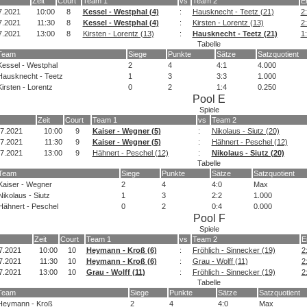
Zeit
Court
Team 1
vs
Team 2
E
7.2021
10:00
8
Kessel - Westphal (4)
:
Hausknecht - Teetz (21)
2:
7.2021
11:30
8
Kessel - Westphal (4)
:
Kirsten - Lorentz (13)
2:
7.2021
13:00
8
Kirsten - Lorentz (13)
:
Hausknecht - Teetz (21)
1:
Tabelle
Team
Siege
Punkte
Sätze
Satzquotient
Kessel - Westphal
2
4
4:1
4.000
Hausknecht - Teetz
1
3
3:3
1.000
Kirsten - Lorentz
0
2
1:4
0.250
Pool E
Spiele
Zeit
Court
Team 1
vs
Team 2
07.2021
10:00
9
Kaiser - Wegner (5)
:
Nikolaus - Siutz (20)
07.2021
11:30
9
Kaiser - Wegner (5)
:
Hähnert - Peschel (12)
07.2021
13:00
9
Hähnert - Peschel (12)
:
Nikolaus - Siutz (20)
Tabelle
Team
Siege
Punkte
Sätze
Satzquotient
Kaiser - Wegner
2
4
4:0
Max
Nikolaus - Siutz
1
3
2:2
1.000
Hähnert - Peschel
0
2
0:4
0.000
Pool F
Spiele
Zeit
Court
Team 1
vs
Team 2
E
7.2021
10:00
10
Heymann - Kroß (6)
:
Fröhlich - Sinnecker (19)
2
7.2021
11:30
10
Heymann - Kroß (6)
:
Grau - Wolff (11)
2
7.2021
13:00
10
Grau - Wolff (11)
:
Fröhlich - Sinnecker (19)
2
Tabelle
Team
Siege
Punkte
Sätze
Satzquotient
Heymann - Kroß
2
4
4:0
Max