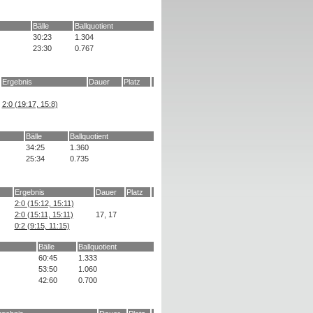
Bälle
Ballquotient
30:23
1.304
23:30
0.767
Ergebnis
Dauer
Platz
2:0 (19:17, 15:8)
Bälle
Ballquotient
34:25
1.360
25:34
0.735
Ergebnis
Dauer
Platz
2:0 (15:12, 15:11)
2:0 (15:11, 15:11)
17, 17
0:2 (9:15, 11:15)
Bälle
Ballquotient
60:45
1.333
53:50
1.060
42:60
0.700