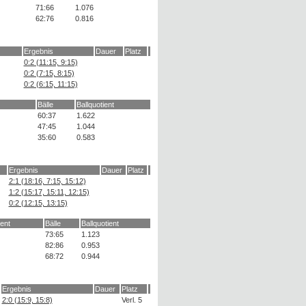
71:66
1.076
62:76
0.816
Ergebnis
Dauer
Platz
0:2 (11:15, 9:15)
0:2 (7:15, 8:15)
0:2 (6:15, 11:15)
Bälle
Ballquotient
60:37
1.622
47:45
1.044
35:60
0.583
Ergebnis
Dauer
Platz
2:1 (18:16, 7:15, 15:12)
1:2 (15:17, 15:11, 12:15)
0:2 (12:15, 13:15)
ent
Bälle
Ballquotient
73:65
1.123
82:86
0.953
68:72
0.944
Ergebnis
Dauer
Platz
2:0 (15:9, 15:8)
Verl. 5