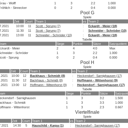
Grau - Wolff
1
3
2:2
1.000
Fröhlich - Sinnecker
0
2
0:4
0.000
Pool G
Spiele
Zeit
Court
Team 1
vs
Team 2
7.2021
10:00
11
Scott - Sprung (7)
:
Eckardt - Meier (18)
7.2021
11:30
11
Scott - Sprung (7)
:
Schneider - Schröder (10)
7.2021
13:00
11
Schneider - Schröder (10)
:
Eckardt - Meier (18)
Tabelle
Team
Siege
Punkte
Sätze
Satzquotient
ckardt - Meier
2
4
4:0
Max
chneider - Schröder
1
3
2:2
1.000
cott - Sprung
0
2
0:4
0.000
Pool H
Spiele
Zeit
Court
Team 1
vs
Team 2
.2021
10:00
12
Backhaus - Schmidt (8)
:
Heckendorf - Sarnighausen (17)
.2021
11:30
12
Backhaus - Schmidt (8)
:
Hoffmann - Wittenhorst (9)
.2021
13:00
12
Hoffmann - Wittenhorst (9)
:
Heckendorf - Sarnighausen (17)
Tabelle
eam
Siege
Punkte
Sätze
Satzquoti
eckendorf - Sarnighausen
1
3
3:2
1.500
ackhaus - Schmidt
1
3
3:3
1.000
offmann - Wittenhorst
1
3
2:3
0.667
Viertelfinale
Spiele
Zeit
Court
Team 1
vs
Team 2
7.2021
14:30
5
Hauschild - Karpa (1)
:
Heckendorf - Sarnighausen (17)