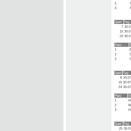
2
3
Spiel
Tag
7
30.0
15
30.0
23
30.0
Platz
1
E
2
S
3
S
Spiel
Tag
8
30.07
16
30.07
24
30.07
Platz
T
1
H
2
B
3
H
Spiel
Tag
25
30.0