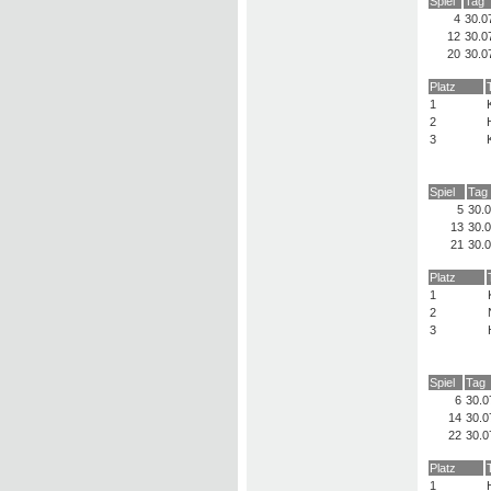
Spiel
Tag
4
30.0
12
30.0
20
30.0
Platz
1
2
3
Spiel
Tag
5
30.
13
30.
21
30.
Platz
1
2
3
Spiel
Tag
6
30.0
14
30.0
22
30.0
Platz
1