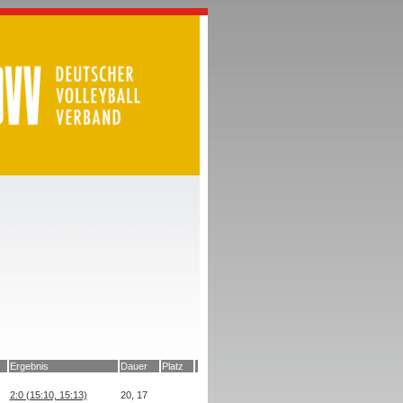
Ergebnis
Dauer
Platz
2:0 (15:10, 15:13)
20, 17