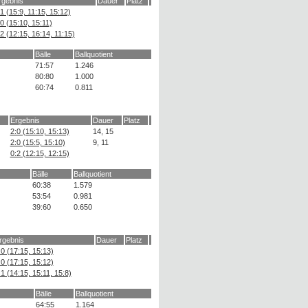
rgebnis
Dauer
Platz
1 (15:9, 11:15, 15:12)
0 (15:10, 15:11)
2 (12:15, 16:14, 11:15)
Bälle
Ballquotient
71:57
1.246
80:80
1.000
60:74
0.811
Ergebnis
Dauer
Platz
2:0 (15:10, 15:13)
14, 15
2:0 (15:5, 15:10)
9, 11
0:2 (12:15, 12:15)
Bälle
Ballquotient
60:38
1.579
53:54
0.981
39:60
0.650
rgebnis
Dauer
Platz
:0 (17:15, 15:13)
:0 (17:15, 15:12)
:1 (14:15, 15:11, 15:8)
Bälle
Ballquotient
64:55
1.164