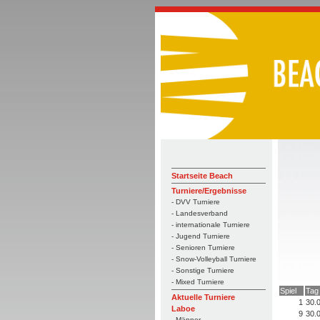
Startseite Beach
Turniere/Ergebnisse
- DVV Turniere
- Landesverband
- internationale Turniere
- Jugend Turniere
- Senioren Turniere
- Snow-Volleyball Turniere
- Sonstige Turniere
- Mixed Turniere
Spiel
Tag
Aktuelle Turniere
1
30.
Laboe
9
30.
- Männer