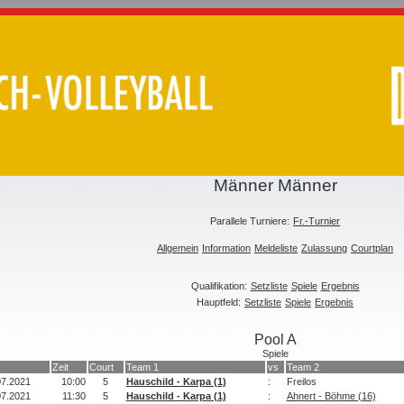
Männer Männer
Parallele Turniere:
Fr.-Turnier
Allgemein
Information
Meldeliste
Zulassung
Courtplan
Qualifikation:
Setzliste
Spiele
Ergebnis
Hauptfeld:
Setzliste
Spiele
Ergebnis
Pool A
Spiele
Zeit
Court
Team 1
vs
Team 2
07.2021
10:00
5
Hauschild - Karpa (1)
:
Freilos
07.2021
11:30
5
Hauschild - Karpa (1)
:
Ahnert - Böhme (16)