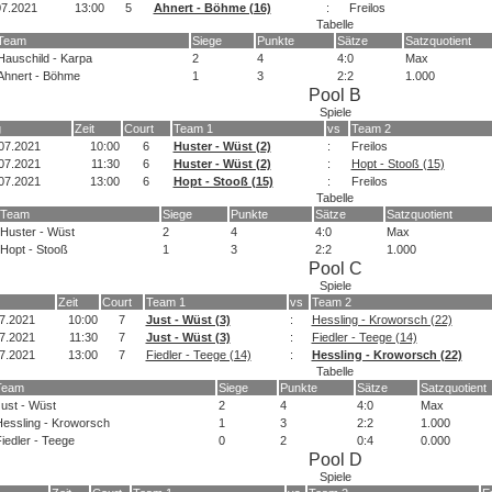
07.2021
13:00
5
Ahnert - Böhme (16)
:
Freilos
Tabelle
Team
Siege
Punkte
Sätze
Satzquotient
Hauschild - Karpa
2
4
4:0
Max
Ahnert - Böhme
1
3
2:2
1.000
Pool B
Spiele
g
Zeit
Court
Team 1
vs
Team 2
07.2021
10:00
6
Huster - Wüst (2)
:
Freilos
07.2021
11:30
6
Huster - Wüst (2)
:
Hopt - Stooß (15)
07.2021
13:00
6
Hopt - Stooß (15)
:
Freilos
Tabelle
Team
Siege
Punkte
Sätze
Satzquotient
Huster - Wüst
2
4
4:0
Max
Hopt - Stooß
1
3
2:2
1.000
Pool C
Spiele
Zeit
Court
Team 1
vs
Team 2
7.2021
10:00
7
Just - Wüst (3)
:
Hessling - Kroworsch (22)
7.2021
11:30
7
Just - Wüst (3)
:
Fiedler - Teege (14)
7.2021
13:00
7
Fiedler - Teege (14)
:
Hessling - Kroworsch (22)
Tabelle
Team
Siege
Punkte
Sätze
Satzquotient
ust - Wüst
2
4
4:0
Max
essling - Kroworsch
1
3
2:2
1.000
iedler - Teege
0
2
0:4
0.000
Pool D
Spiele