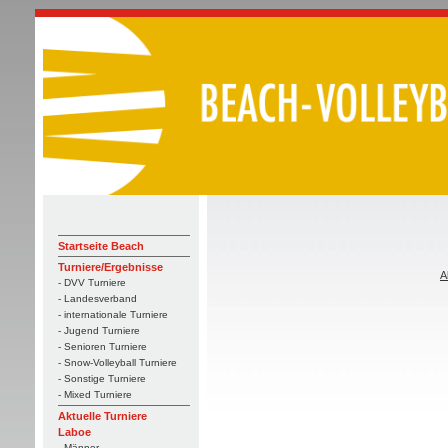
Startseite Beach
Turniere/Ergebnisse
A
- DVV Turniere
- Landesverband
- internationale Turniere
- Jugend Turniere
- Senioren Turniere
- Snow-Volleyball Turniere
- Sonstige Turniere
- Mixed Turniere
Aktuelle Turniere
Laboe
- Männer