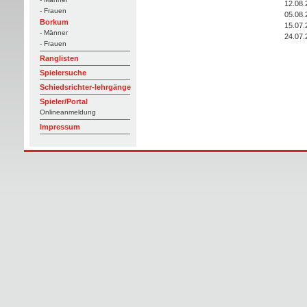
12.08.
- Frauen
05.08.
Borkum
15.07.
- Männer
24.07.
- Frauen
Ranglisten
Spielersuche
Schiedsrichter-lehrgänge
Spieler/Portal
Onlineanmeldung
Impressum