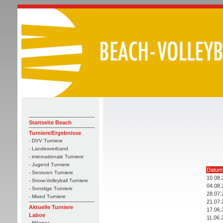
Startseite Beach
Turniere/Ergebnisse
- DVV Turniere
- Landesverband
- internationale Turniere
- Jugend Turniere
Datum
- Senioren Turniere
10.08.
- Snow-Volleyball Turniere
04.08.
- Sonstige Turniere
28.07.
- Mixed Turniere
21.07.
Aktuelle Turniere
17.06.
Laboe
11.06.
- Männer