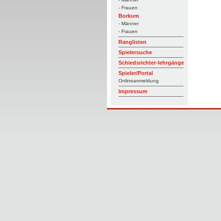
- Frauen
Borkum
- Männer
- Frauen
Ranglisten
Spielersuche
Schiedsrichter-lehrgänge
Spieler/Portal
Onlineanmeldung
Impressum