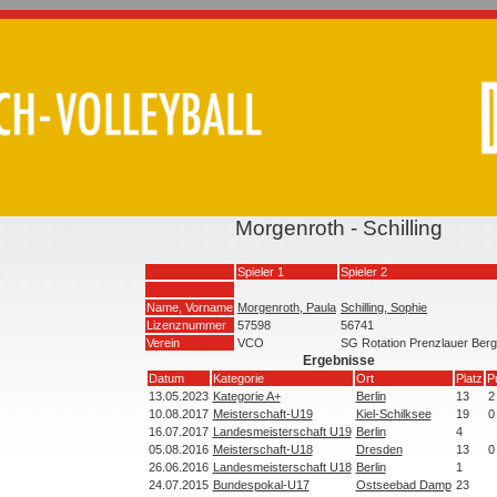
Morgenroth - Schilling
Spieler 1
Spieler 2
Name, Vorname
Morgenroth, Paula
Schilling, Sophie
Lizenznummer
57598
56741
Verein
VCO
SG Rotation Prenzlauer Berg 
Ergebnisse
Datum
Kategorie
Ort
Platz
P
13.05.2023
Kategorie A+
Berlin
13
2
10.08.2017
Meisterschaft-U19
Kiel-Schilksee
19
0
16.07.2017
Landesmeisterschaft U19
Berlin
4
05.08.2016
Meisterschaft-U18
Dresden
13
0
26.06.2016
Landesmeisterschaft U18
Berlin
1
24.07.2015
Bundespokal-U17
Ostseebad Damp
23