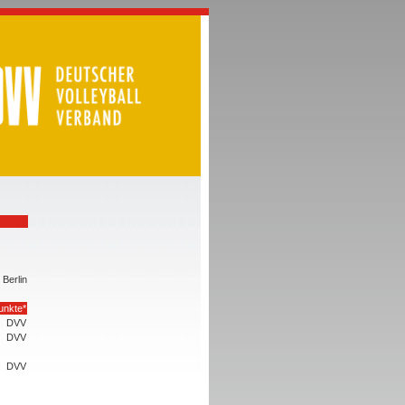
Berlin
unkte*
DVV
DVV
DVV