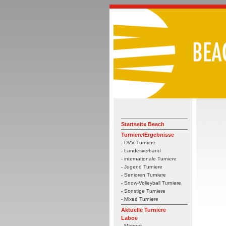
Startseite Beach
Turniere/Ergebnisse
- DVV Turniere
- Landesverband
- internationale Turniere
- Jugend Turniere
- Senioren Turniere
- Snow-Volleyball Turniere
- Sonstige Turniere
- Mixed Turniere
Aktuelle Turniere
Laboe
- Männer