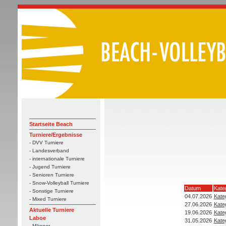
Startseite Beach
Turniere/Ergebnisse
- DVV Turniere
- Landesverband
- internationale Turniere
- Jugend Turniere
- Senioren Turniere
- Snow-Volleyball Turniere
Datum
Kate
- Sonstige Turniere
04.07.2026
Kate
- Mixed Turniere
27.06.2026
Kate
Aktuelle Turniere
19.06.2026
Kate
Laboe
31.05.2026
Kate
- Männer