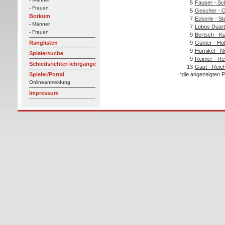
5
Fauser - Sc
- Frauen
5
Gescher - 
Borkum
7
Eckerle - S
- Männer
7
Lobos Duart
- Frauen
9
Bertsch - K
9
Günter - Ho
Ranglisten
9
Hornikel - N
Spielersuche
9
Reimer - Re
Schiedsrichter-lehrgänge
13
Gast - Reich
*die angezeigten P
Spieler/Portal
Onlineanmeldung
Impressum