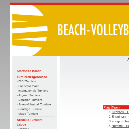
Startseite Beach
Turniere/Ergebnisse
- DVV Turniere
- Landesverband
- internationale Turniere
- Jugend Turniere
- Senioren Turniere
- Snow-Volleyball Turniere
Platz
Team
- Sonstige Turniere
1
Grzybek - 
- Mixed Turniere
2
Engelmann -
Aktuelle Turniere
3
Frings - Gri
Laboe
4
Hummel - S
- Männer