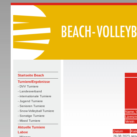
Startseite Beach
Turniere/Ergebnisse
- DVV Turniere
- Landesverband
- internationale Turniere
- Jugend Turniere
- Senioren Turniere
- Snow-Volleyball Turniere
Name, 
- Sonstige Turniere
Lizenz
- Mixed Turniere
Verein
Aktuelle Turniere
Datum
Kate
Laboe
26.08.2023
ges
- Männer