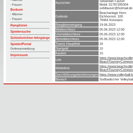
Sebastian Fauser
Ausrichter
Mobil: 01787285304
- Frauen
sebifauser@hotmail.de
Borkum
Beachanlage Horn
- Männer
Gelände
Eichhornstr. 100
- Frauen
78464 Konstanz
Ranglisteneingang
19.06.2023
Ranglisten
Meldeschluss
05.06.2023 12:00
Spielersuche
Ummeldeschluss
05.06.2023 12:00
Schiedsrichter-lehrgänge
Abmeldeschluss
05.06.2023 12:00
Teams Hauptfeld
16
Spieler/Portal
Startgeld
10
Onlineanmeldung
Kaution
10
Impressum
https://www.beachvolle
Link
BeachTourneyCompon
https://www.beachvolle
Meldeliste
BeachTourneyCompone
Durchführungsbestimmungen
https://www.volleyba
Bereich
Südbadischer Volleybal