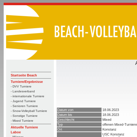
Startseite Beach
Turniere/Ergebnisse
- DVV Turniere
- Landesverband
- internationale Turniere
- Jugend Turniere
- Senioren Turniere
Datum von
18.06.2023
- Snow-Volleyball Turniere
Datum bis
18.06.2023
- Sonstige Turniere
Geschlecht
Mixed
- Mixed Turniere
Typ
offenen Mixed-Turnier
Aktuelle Turniere
Ort
Konstanz
Laboe
USC Konstanz
- Männer