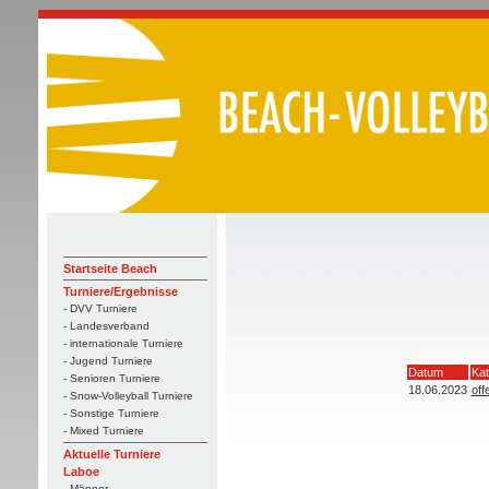
Startseite Beach
Turniere/Ergebnisse
- DVV Turniere
- Landesverband
- internationale Turniere
- Jugend Turniere
Datum
Kat
- Senioren Turniere
18.06.2023
off
- Snow-Volleyball Turniere
- Sonstige Turniere
- Mixed Turniere
Aktuelle Turniere
Laboe
- Männer