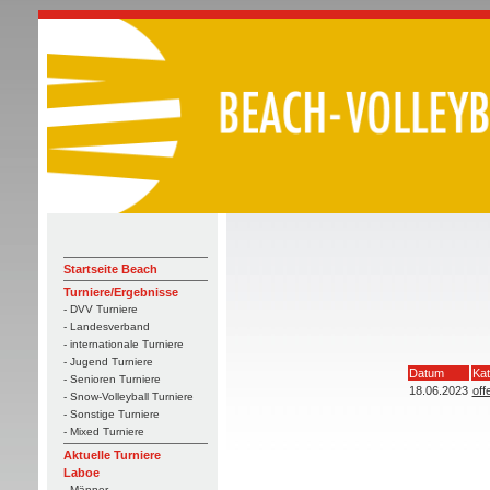
Startseite Beach
Turniere/Ergebnisse
- DVV Turniere
- Landesverband
- internationale Turniere
- Jugend Turniere
Datum
Kat
- Senioren Turniere
18.06.2023
off
- Snow-Volleyball Turniere
- Sonstige Turniere
- Mixed Turniere
Aktuelle Turniere
Laboe
- Männer