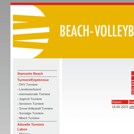
Startseite Beach
Turniere/Ergebnisse
N
- DVV Turniere
L
- Landesverband
V
- internationale Turniere
- Jugend Turniere
Datum
Kat
- Senioren Turniere
18.06.2023
off
- Snow-Volleyball Turniere
- Sonstige Turniere
- Mixed Turniere
Aktuelle Turniere
Laboe
- Männer